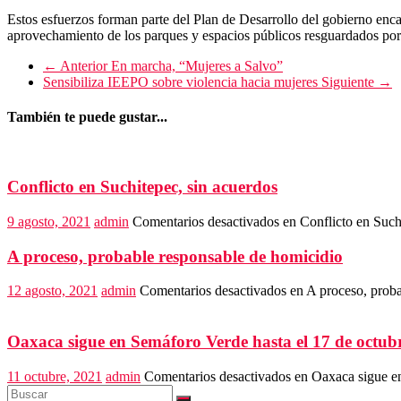
Estos esfuerzos forman parte del Plan de Desarrollo del gobierno enc
aprovechamiento de los parques y espacios públicos resguardados por
← Anterior
En marcha, “Mujeres a Salvo”
Sensibiliza IEEPO sobre violencia hacia mujeres
Siguiente →
También te puede gustar...
Conflicto en Suchitepec, sin acuerdos
9 agosto, 2021
admin
Comentarios desactivados
en Conflicto en Such
A proceso, probable responsable de homicidio
12 agosto, 2021
admin
Comentarios desactivados
en A proceso, proba
Oaxaca sigue en Semáforo Verde hasta el 17 de octub
11 octubre, 2021
admin
Comentarios desactivados
en Oaxaca sigue en