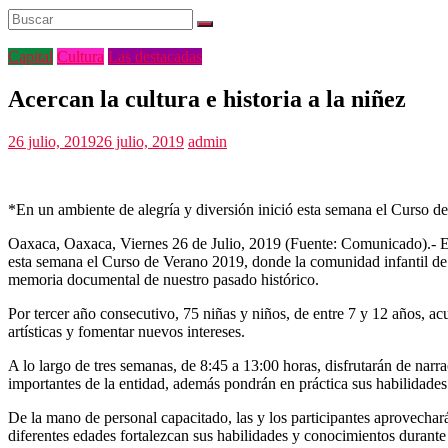
Capital
Cultura
Las destacadas
Acercan la cultura e historia a la niñez
26 julio, 2019
26 julio, 2019
admin
*En un ambiente de alegría y diversión inició esta semana el Curso 
Oaxaca, Oaxaca, Viernes 26 de Julio, 2019 (Fuente: Comunicado).- En
esta semana el Curso de Verano 2019, donde la comunidad infantil de la 
memoria documental de nuestro pasado histórico.
Por tercer año consecutivo, 75 niñas y niños, de entre 7 y 12 años, ac
artísticas y fomentar nuevos intereses.
A lo largo de tres semanas, de 8:45 a 13:00 horas, disfrutarán de narr
importantes de la entidad, además pondrán en práctica sus habilidades
De la mano de personal capacitado, las y los participantes aprovechará
diferentes edades fortalezcan sus habilidades y conocimientos durante