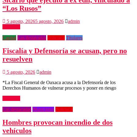
Sicario que ejecutó a ex edil, vinculado a
“Los Rusos”
5 agosto, 2026
5 agosto, 2026
admin
Leer más
Capital
Las destacadas
Policiaca
Titulares
Fiscalía y Defensoría se acusan, pero no
resuelven
5 agosto, 2026
admin
*La Fiscal General de Oaxaca acusa a la Defensoría de los
Derechos Humanos de vulnerar procesos y poner en riesgo
Leer más
Las destacadas
Municipios
Policiaca
Hombres provocan incendio de dos
vehículos