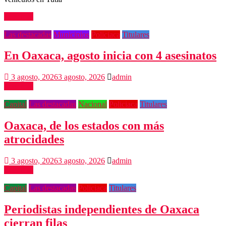
Leer más
Las destacadas
Municipios
Policiaca
Titulares
En Oaxaca, agosto inicia con 4 asesinatos
3 agosto, 2026
3 agosto, 2026
admin
Leer más
Capital
Las destacadas
Nacional
Policiaca
Titulares
Oaxaca, de los estados con más
atrocidades
3 agosto, 2026
3 agosto, 2026
admin
Leer más
Capital
Las destacadas
Policiaca
Titulares
Periodistas independientes de Oaxaca
cierran filas