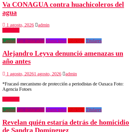
Va CONAGUA contra huachicoleros del
agua
1 agosto, 2026
admin
Leer más
Capital
Las destacadas
Municipios
Policiaca
Titulares
Alejandro Leyva denunció amenazas un
año antes
1 agosto, 2026
1 agosto, 2026
admin
*Fracasó mecanismo de protección a periodistas de Oaxaca Foto:
Agencia Fotoes
Leer más
Capital
Las destacadas
Municipios
Policiaca
Titulares
Revelan quién estaría detrás de homicidio
de Sandra Domínguez