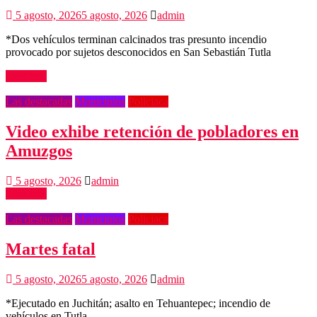
5 agosto, 2026
5 agosto, 2026
admin
*Dos vehículos terminan calcinados tras presunto incendio
provocado por sujetos desconocidos en San Sebastián Tutla
Leer más
Las destacadas
Municipios
Policiaca
Video exhibe retención de pobladores en
Amuzgos
5 agosto, 2026
admin
Leer más
Las destacadas
Municipios
Policiaca
Martes fatal
5 agosto, 2026
5 agosto, 2026
admin
*Ejecutado en Juchitán; asalto en Tehuantepec; incendio de
vehículos en Tutla