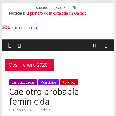
sábado, agosto 8, 2026
Noticias:
El pionero de la escalada en Oaxaca
Oaxaca capital, 3er destino más feliz del mundo
Vestimenta en Quialana, expuesta al plagio
Aniversario del Museo Frissell de Mitla
Vivió Oaxaca gala de ballet con Elisa Carrillo
Mes:
enero 2020
Las destacadas
Municipios
Policiaca
Cae otro probable
feminicida
31 enero, 2020
admin