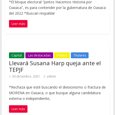
*El bloque electoral “Juntos Hacemos Historia por
Oaxaca”, es para contender por la gubernatura de Oaxaca
del 2022 *Buscan respaldar
Leer más
Capital
Las destacadas
Politica
Titulares
Llevará Susana Harp queja ante el
TEPJF
30 diciembre, 2021
admin
*Rechaza que esté buscando el divisionismo o fractura de
MORENA en Oaxaca, o que busque alguna candidatura
externa o independiente,
Leer más