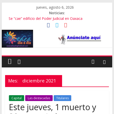
jueves, agosto 6, 2026
Noticias:
Se “cae” edificio del Poder Judicial en Oaxaca
Exámenes fallidos en Oaxaca
Oaxaca se suma a la Jornada Nacional de Reforestación
Cómo cuidar el presupuesto familiar en el regreso a clases
Inaugura Salomón ExpoMar 2026
Mes:
diciembre 2021
Capital
Las destacadas
Titulares
Este jueves, 1 muerto y