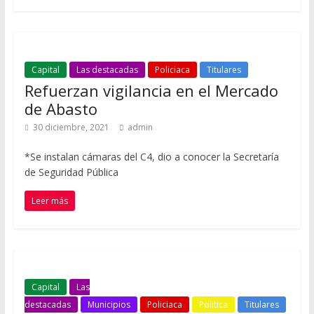
Capital
Las destacadas
Policiaca
Titulares
Refuerzan vigilancia en el Mercado
de Abasto
30 diciembre, 2021
admin
*Se instalan cámaras del C4, dio a conocer la Secretaría
de Seguridad Pública
Leer más
Capital
Las
destacadas
Municipios
Policiaca
Politica
Titulares