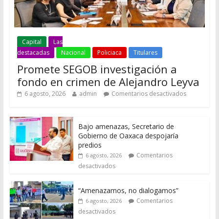
Capital
Las
destacadas
Nacional
Policiaca
Titulares
Promete SEGOB investigación a
fondo en crimen de Alejandro Leyva
6 agosto, 2026
admin
Comentarios desactivados
Bajo amenazas, Secretario de
Gobierno de Oaxaca despojaría
predios
Comentarios
6 agosto, 2026
desactivados
“Amenazamos, no dialogamos”
Comentarios
6 agosto, 2026
desactivados