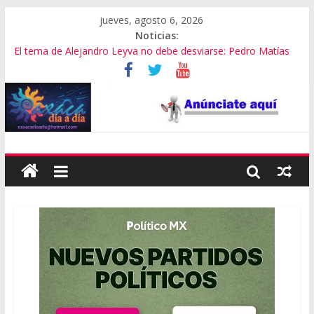
jueves, agosto 6, 2026
Noticias:
El tema de Alejandro Leyva no debe desviarse: Pedro Matías
Promete SEGOB investigación a fondo en crimen de Alejandro
Leyva
Bajo amenazas, Secretario de Gobierno de Oaxaca despojaría
predios
“Amenazamos, no dialogamos”
Banda de fraudes financieros operaba desde un Toks