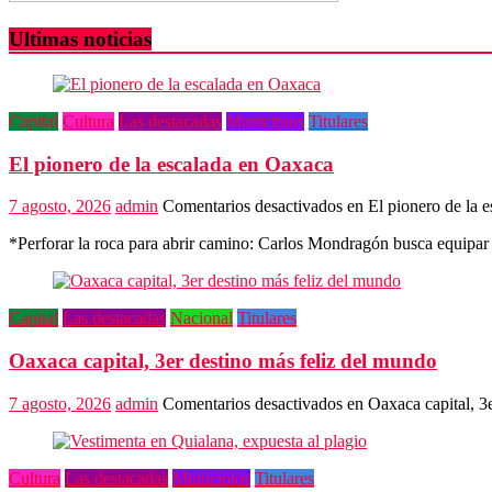
Ultimas noticias
Capital
Cultura
Las destacadas
Municipios
Titulares
El pionero de la escalada en Oaxaca
7 agosto, 2026
admin
Comentarios desactivados
en El pionero de la 
*Perforar la roca para abrir camino: Carlos Mondragón busca equipar
Capital
Las destacadas
Nacional
Titulares
Oaxaca capital, 3er destino más feliz del mundo
7 agosto, 2026
admin
Comentarios desactivados
en Oaxaca capital, 3
Cultura
Las destacadas
Municipios
Titulares