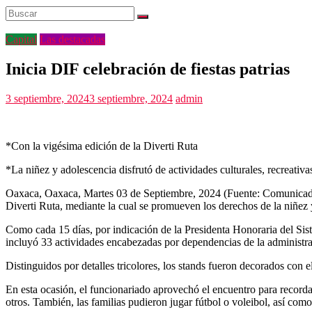
Capital
Las destacadas
Inicia DIF celebración de fiestas patrias
3 septiembre, 2024
3 septiembre, 2024
admin
*Con la vigésima edición de la Diverti Ruta
*La niñez y adolescencia disfrutó de actividades culturales, recreativas
Oaxaca, Oaxaca, Martes 03 de Septiembre, 2024 (Fuente: Comunicado).-
Diverti Ruta, mediante la cual se promueven los derechos de la niñez 
Como cada 15 días, por indicación de la Presidenta Honoraria del Sist
incluyó 33 actividades encabezadas por dependencias de la administrac
Distinguidos por detalles tricolores, los stands fueron decorados con 
En esta ocasión, el funcionariado aprovechó el encuentro para recorda
otros. También, las familias pudieron jugar fútbol o voleibol, así como