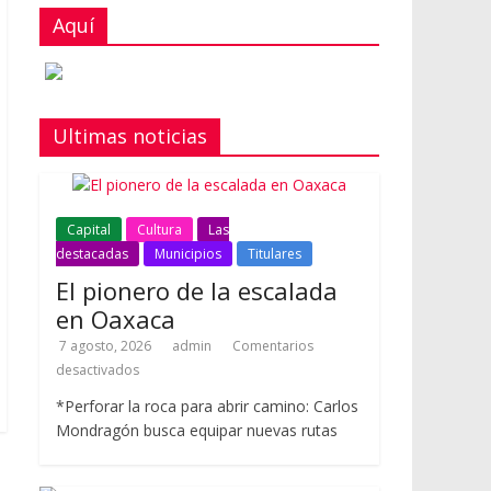
Aquí
Ultimas noticias
Capital
Cultura
Las
destacadas
Municipios
Titulares
El pionero de la escalada
en Oaxaca
7 agosto, 2026
admin
Comentarios
desactivados
*Perforar la roca para abrir camino: Carlos
Mondragón busca equipar nuevas rutas