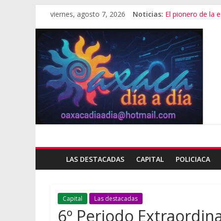
viernes, agosto 7, 2026
Noticias:
El pionero de la
Oaxaca capital, 3
Vestimenta en Qui
Aniversario del M
Vivió Oaxaca gala 
LAS DESTACADAS
CAPITAL
POLICIACA
Capital
Las destacadas
6º Periodo Extraordin