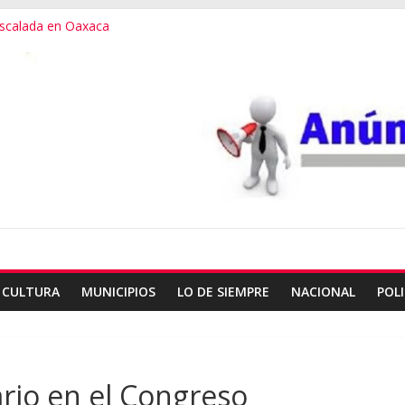
 escalada en Oaxaca
er destino más feliz del mundo
alana, expuesta al plagio
useo Frissell de Mitla
de ballet con Elisa Carrillo
CULTURA
MUNICIPIOS
LO DE SIEMPRE
NACIONAL
POLI
ario en el Congreso