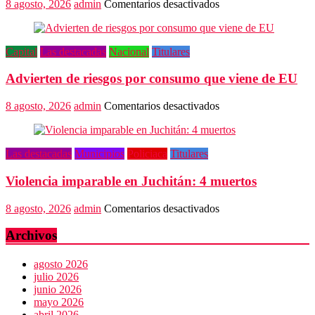
en
8 agosto, 2026
admin
Comentarios desactivados
arte
SEP
Oaxaca
admite
Capital
Las destacadas
Nacional
Titulares
fallas
en
Advierten de riesgos por consumo que viene de EU
algoritmos
y
vulneración
en
8 agosto, 2026
admin
Comentarios desactivados
de
Advierten
datos
de
riesgos
Las destacadas
Municipios
Policiaca
Titulares
por
consumo
Violencia imparable en Juchitán: 4 muertos
que
viene
de
en
8 agosto, 2026
admin
Comentarios desactivados
EU
Violencia
imparable
Archivos
en
Juchitán:
agosto 2026
4
julio 2026
muertos
junio 2026
mayo 2026
abril 2026