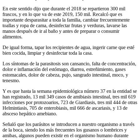
En este sentido dijo que durante el 2018 se repartieron 300 mil
frascos, y en lo que va de este 2019, 150 mil. Recalcó que es
importante desparasitar a toda la familia, cambiar frecuentemente
toallas y ropa de cama, desinfectar frutas y verduras, lavarse las
manos después de ir al baño y antes de preparar o consumir
alimentos.
De igual forma, tapar los recipientes de agua, ingerir carne que esté
bien cocida, limpiar y desinfectar toda la casa.
Los síntomas de la parasitosis son cansancio, falta de concentración,
dolor e inflamación del estómago, diarrea, estreñimiento, gases
estomacales, dolor de cabeza, pujo, sangrado intestinal, moco, y
tenesmo.
Y es que hasta la semana epidemiológica número 37 en la entidad se
han registrado, 13 mil 349 casos de amibiasis intestinal, tres mil 619
infecciones por protozoarios, 723 de Giardiasis, tres mil 444 de otras
Helmintiasis, 705 de enterobiasis, mil 666 de ascariasis, y 13 de
absceso hepático amebiano.
Señaló que los parásitos se introducen a nuestro organismo a través
de la boca, siendo los más frecuentes los gusanos o lombrices y
amibas, algunos pueden existir en el organismo humano durante