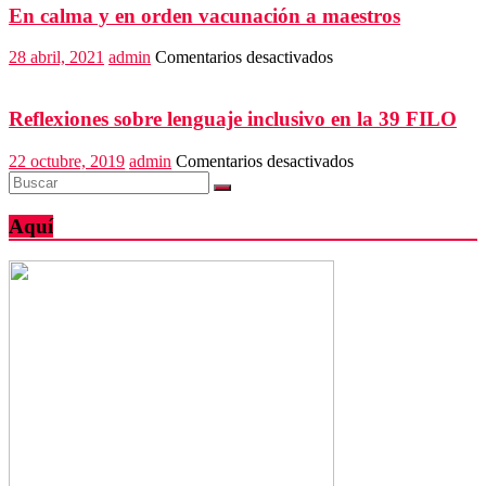
dedicada
En calma y en orden vacunación a maestros
al
robo
en
28 abril, 2021
admin
Comentarios desactivados
de
En
alcantarillas
calma
y
Reflexiones sobre lenguaje inclusivo en la 39 FILO
en
orden
en
22 octubre, 2019
admin
Comentarios desactivados
vacunación
Reflexiones
a
sobre
maestros
lenguaje
Aquí
inclusivo
en
la
39
FILO