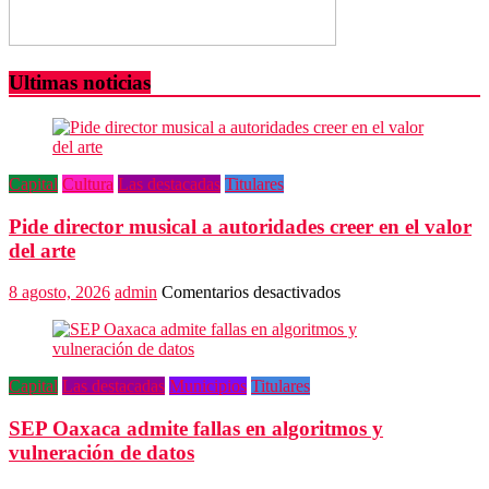
Ultimas noticias
Capital
Cultura
Las destacadas
Titulares
Pide director musical a autoridades creer en el valor
del arte
en
8 agosto, 2026
admin
Comentarios desactivados
Pide
director
musical
a
Capital
Las destacadas
Municipios
Titulares
autoridades
creer
SEP Oaxaca admite fallas en algoritmos y
en
el
vulneración de datos
valor
del