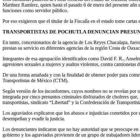
Martínez Ramírez, quien hasta el pasado 6 de enero del presente año 
funciones como servidor público.
Por eso exigieron que el titular de la Fiscalía en el estado tome cartas
TRANSPORTISTAS DE POCHUTLA DENUNCIAN PRESUNT
En tanto, concesionarios de la agencia de Los Reyes Chacalapa, fueron
prestan su servicio en diferentes agencias de la región Costa de Oaxac
Integrantes de esa agrupación identificados como David F. R., Anselm
agresiones sexuales a mujeres y asaltos violentos, contra camionetas d
De una forma amañada y con la finalidad de obtener poder para cometer
Transportistas de México (CTM).
Según versión de los inconformes, cuyos nombres no se revelan por raz
integrada por cinco presuntos criminales disfrazados de choferes que,
transportistas, sindicato “Libertad” y la Confederación de Transport
Los agraviados explicaron que los abusos e injusticias cometidos por e
desempeñan y evadir la justicia.
Los denunciantes indicaron que no hay autoridad que se preocupe en s
gobierno y los agraviados provienen de un grupo de trabajadores lide