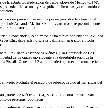
er de la extinta Confederación de Trabajadores de México (CTM),
s pretende edificar una iglesia pidiendo limosnas, ya construido el
ometiendo.
 cateo sin previa orden emitida por un juez, donde allanaron el
dos por Luis Armando Martínez Ramírez, mismos que presuntamente
contraron delito alguno.
er la conciencia y canalizaron a una clínica particular en la ciudad
s Reyes Chacalapa, mismo sujetos calcinaron un tractor agrícola
a.
General Dr. Rubén Vasconcelos Méndez, y la Defensoría de Los
ertad de un ciudadano inocente y la desestabilización de la
 la Fiscalía General del Estado, donde implementarían una serie de
San Pedro Pochutla el pasado 5 de febrero, debido al mal actuar del
e Trabajadores de México (CTM), sección Pochutla, armaron varias
imonio de personas sobornadas.
s inconformes, fueron armados por el fiscal en jefe, Luis Armando