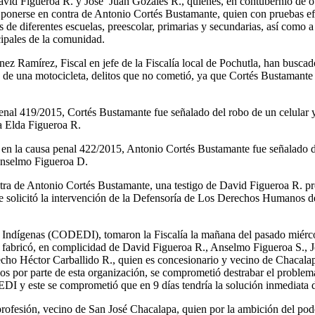
David Figueroa R. y José Juan Gózales R., quienes, en contubernio de ot
ponerse en contra de Antonio Cortés Bustamante, quien con pruebas efi
e diferentes escuelas, preescolar, primarias y secundarias, así como a 
ncipales de la comunidad.
z Ramírez, Fiscal en jefe de la Fiscalía local de Pochutla, han buscad
co de una motocicleta, delitos que no cometió, ya que Cortés Bustamant
enal 419/2015, Cortés Bustamante fue señalado del robo de un celular y 
a Elda Figueroa R.
 en la causa penal 422/2015, Antonio Cortés Bustamante fue señalado de
 Anselmo Figueroa D.
ntra de Antonio Cortés Bustamante, una testigo de David Figueroa R. pre
 que solicitó la intervención de la Defensoría de Los Derechos Humanos 
hos Indígenas (CODEDI), tomaron la Fiscalía la mañana del pasado mié
o fabricó, en complicidad de David Figueroa R., Anselmo Figueroa S., J
cho Héctor Carballido R., quien es concesionario y vecino de Chacala
ueos por parte de esta organización, se comprometió destrabar el problem
DEDI y este se comprometió que en 9 días tendría la solución inmediata
e profesión, vecino de San José Chacalapa, quien por la ambición del po