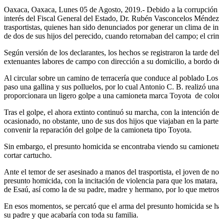
Oaxaca, Oaxaca, Lunes 05 de Agosto, 2019.- Debido a la corrupción y 
interés del Fiscal General del Estado, Dr. Rubén Vasconcelos Méndez,
trasportistas, quienes han sido denunciados por generar un clima de inse
de dos de sus hijos del perecido, cuando retornaban del campo; el crim
Según versión de los declarantes, los hechos se registraron la tarde d
extenuantes labores de campo con dirección a su domicilio, a bordo d
Al circular sobre un camino de terracería que conduce al poblado Los
paso una gallina y sus polluelos, por lo cual Antonio C. B. realizó un
proporcionara un ligero golpe a una camioneta marca Toyota de color g
Tras el golpe, el ahora extinto continuó su marcha, con la intención 
ocasionado, no obstante, uno de sus dos hijos que viajaban en la parte 
convenir la reparación del golpe de la camioneta tipo Toyota.
Sin embargo, el presunto homicida se encontraba viendo su camioneta y
cortar cartucho.
Ante el temor de ser asesinado a manos del trasportista, el joven de no
presunto homicida, con la incitación de violencia para que los matara,
de Esaú, así como la de su padre, madre y hermano, por lo que metros
En esos momentos, se percató que el arma del presunto homicida se hab
su padre y que acabaría con toda su familia.