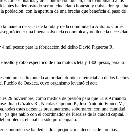
ros concesionarios y de la autoridad judicial, han manipulado a los
cientes ha demostrado ser un ciudadano honesto y trabajador, que ha
la población, con la apertura de una brecha que beneficia el paso de
o la manera de sacar de la ruta y de la comunidad a Antonio Cortés
e aseguró tener una buena solvencia económica y no tiene la necesidad
4 mil pesos; para la fabricación del delito David Figueroa R.
 asalto y robo especifico de una motocicleta y 1800 pesos, para lo
sentó un escrito ante la autoridad, donde se retractaban de los hechos
del Pueblo de Oaxaca, cuyo organismo levantó el acta
rcoles 29 noviembre, como medida de presión para que Luis Armando
osé Juan Gózales R., Nicolás Cipriano P., José Antonio Franco V.,
pa, todas estas personas presuntamente sobornaron con una cantidad
a, ya que habló con el coordinador de Fiscales de la ciudad capital,
 del problema, el cual ha sido puro engaño.
der económico se ha dedicado a perjudicar a decenas de familias,