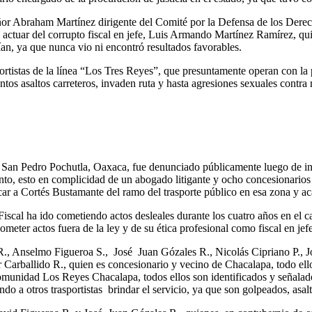
 señor Abraham Martínez dirigente del Comité por la Defensa de los Der
l actuar del corrupto fiscal en jefe, Luis Armando Martínez Ramírez, qui
ían, ya que nunca vio ni encontró resultados favorables.
ortistas de la línea “Los Tres Reyes”, que presuntamente operan con la
ntos asaltos carreteros, invaden ruta y hasta agresiones sexuales contr
e San Pedro Pochutla, Oaxaca, fue denunciado públicamente luego de in
nto, esto en complicidad de un abogado litigante y ocho concesionarios
ar a Cortés Bustamante del ramo del trasporte público en esa zona y aca
iscal ha ido cometiendo actos desleales durante los cuatro años en el ca
ometer actos fuera de la ley y de su ética profesional como fiscal en jefe
 R., Anselmo Figueroa S., José Juan Gózales R., Nicolás Cipriano P.
 Carballido R., quien es concesionario y vecino de Chacalapa, todo el
omunidad Los Reyes Chacalapa, todos ellos son identificados y señalado
ndo a otros trasportistas brindar el servicio, ya que son golpeados, as