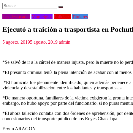
Las destacadas
Municipios
Policiaca
Titulares
Ejecutó a traición a trasportista en Pochut
5 agosto, 2019
5 agosto, 2019
admin
*Se salvó de ir a la cárcel de manera injusta, pero la muerte no lo per
*El presunto criminal tenía la plena intención de acabar con al menos c
*El homicida fue plenamente identificado, quien además pertenece a 
violencia y desestabilización entre los habitantes y transportistas
*De manera oportuna, familiares de la víctima exigieron la pronta int
embargo, no hubo apoyo por parte del funcionario, si no puras menti
*El ahora fallecido contaba con dos órdenes de aprehensión, por delit
concesionarios del transporte público de los Reyes Chacalapa
Erwin ARAGON