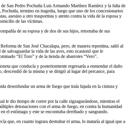
fe de San Pedro Pochutla Luis Armando Martínez Ramírez y la falta de
 Pochutla, termino en tragedia, luego que uno de los concesionarios
as, asesino a otro trasportista y atento contra la vida de la esposa y
micilio de las víctimas.
 compañía de su esposa y de dos de sus hijos, retornaba de sus
 Reforma de San José Chacalapa, pero, de manera repentina, salió al
 de salvaguardar la vida de las aves, esto ocasionó que le
nominado “El Toro” y de la tienda de abarrotes “Vero”.
amioneta que conducía y posteriormente regresaría a enmendar el daño
o, descendió de la misma y se dirigió al lugar del percance, para
ida desenfundar un arma de fuego que traía fajada en la cintura y
ual le dio tiempo de correr por la calle zigzagueándose, mientras el
 múltiples detonaciones con el arma de fuego, en contra la humanidad
 en el estómago y este se encontraba derribado y sangrando.
a que, en cuanto lograra destrabar el arma, lo mataría al igual que a