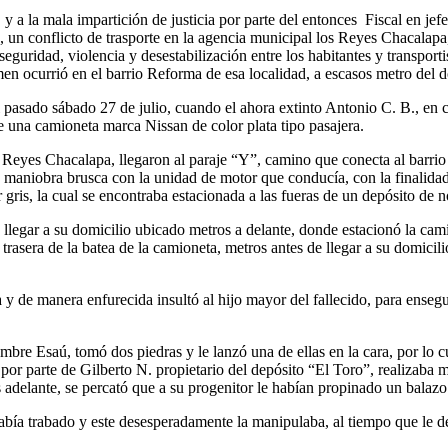
a la mala impartición de justicia por parte del entonces Fiscal en je
 un conflicto de trasporte en la agencia municipal los Reyes Chacalapa,
guridad, violencia y desestabilización entre los habitantes y transportist
en ocurrió en el barrio Reforma de esa localidad, a escasos metro del do
el pasado sábado 27 de julio, cuando el ahora extinto Antonio C. B., en
e una camioneta marca Nissan de color plata tipo pasajera.
 Reyes Chacalapa, llegaron al paraje “Y”, camino que conecta al barrio
a maniobra brusca con la unidad de motor que conducía, con la finalidad
ris, la cual se encontraba estacionada a las fueras de un depósito de 
de llegar a su domicilio ubicado metros a delante, donde estacionó la c
trasera de la batea de la camioneta, metros antes de llegar a su domicili
 de manera enfurecida insultó al hijo mayor del fallecido, para ensegu
mbre Esaú, tomó dos piedras y le lanzó una de ellas en la cara, por lo c
 por parte de Gilberto N. propietario del depósito “El Toro”, realizaba
 adelante, se percató que a su progenitor le habían propinado un balazo
ía trabado y este desesperadamente la manipulaba, al tiempo que le decí