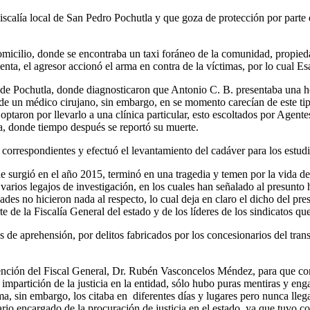
iscalía local de San Pedro Pochutla y que goza de protección por parte 
icilio, donde se encontraba un taxi foráneo de la comunidad, propiedad
ta, el agresor accionó el arma en contra de la víctimas, por lo cual 
al de Pochutla, donde diagnosticaron que Antonio C. B. presentaba una h
 de un médico cirujano, sin embargo, en se momento carecían de este tipo
 optaron por llevarlo a una clínica particular, esto escoltados por Agent
a, donde tiempo después se reportó su muerte.
as correspondientes y efectuó el levantamiento del cadáver para los estud
e surgió en el año 2015, terminó en una tragedia y temen por la vida de
arios legajos de investigación, en los cuales han señalado al presunto 
dades no hicieron nada al respecto, lo cual deja en claro el dicho del pr
 de la Fiscalía General del estado y de los líderes de los sindicatos qu
de aprehensión, por delitos fabricados por los concesionarios del trans
rvención del Fiscal General, Dr. Rubén Vasconcelos Méndez, para que con
partición de la justicia en la entidad, sólo hubo puras mentiras y engañ
ma, sin embargo, los citaba en diferentes días y lugares pero nunca lleg
io encargado de la procuración de justicia en el estado, ya que tuvo co