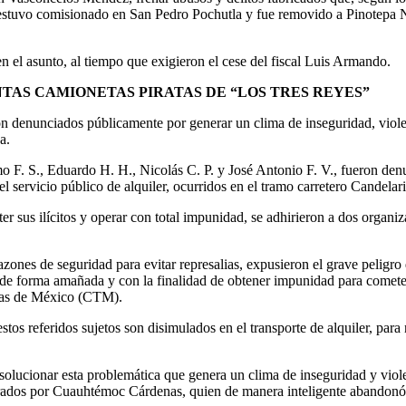
estuvo comisionado en San Pedro Pochutla y fue removido a Pinotepa Nac
 en el asunto, al tiempo que exigieron el cese del fiscal Luis Armando.
AS CAMIONETAS PIRATAS DE “LOS TRES REYES”
 denunciados públicamente por generar un clima de inseguridad, violenci
a.
o F. S., Eduardo H. H., Nicolás C. P. y José Antonio F. V., fueron den
el servicio público de alquiler, ocurridos en el tramo carretero Candela
 sus ilícitos y operar con total impunidad, se adhirieron a dos organiza
ones de seguridad para evitar represalias, expusieron el grave peligro 
 de forma amañada y con la finalidad de obtener impunidad para cometer 
istas de México (CTM).
stos referidos sujetos son disimulados en el transporte de alquiler, para
olucionar esta problemática que genera un clima de inseguridad y viole
rados por Cuauhtémoc Cárdenas, quien de manera inteligente abandonó l