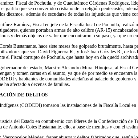
Ramírez, Fiscal de Pochutla, y de Cuauhtémoc Cárdenas Rodríguez, líd
l garlito que sea convertido cristiano de la religión pentecostés, ademá
con los diezmos, además de escudarse de todas las injusticias que viene c
ez Ramírez, Fiscal en jefe de la Fiscalía local de Pochutla, realizó un
estigadores, quienes portaban armas de alto calibre (AR-15) encabeza
doras y demás objetos de valor que encontraron a su paso, ya que no en
Cortés Bustamante, hace siete meses fue golpeado brutalmente, hasta perd
estabilizadores que son David Figueroa R., y José Juan Gózales R., de lo
e el Fiscal corrupto de Pochutla, que hasta hoy en día quedó archivad
 gobernador del estado, Maestro Alejandro Murat Hinojosa, al Fiscal 
 y tomen cartas en el asunto, ya que de por medio se encuentra la lib
CODEDI y habitantes de comunidades aledañas al palacio de gobierno y a
 que ha afectado a decenas de familias.
ACIÓN DE DELITOS
 Indígenas (CODEDI) tomaron las instalaciones de la Fiscalía Local en 
e Justicia del Estado en contubernio con líderes de la Confederación d
a de Antonio Cotes Bustamante, ello, a base de mentiras y con el test
n Vasconcelos Méndez, frenar abusos y delitos fabricados que, según lo