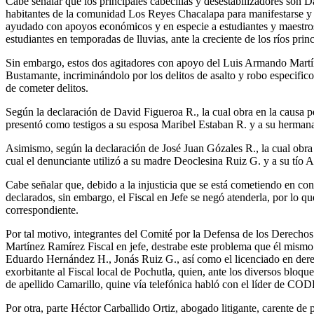
Cabe señalar que los principales cabecillas y desestabilizadores son 
habitantes de la comunidad Los Reyes Chacalapa para manifestarse y 
ayudado con apoyos económicos y en especie a estudiantes y maestros d
estudiantes en temporadas de lluvias, ante la creciente de los ríos pri
Sin embargo, estos dos agitadores con apoyo del Luis Armando Martíne
Bustamante, incriminándolo por los delitos de asalto y robo especifi
de cometer delitos.
Según la declaración de David Figueroa R., la cual obra en la causa p
presentó como testigos a su esposa Maribel Estaban R. y a su herman
Asimismo, según la declaración de José Juan Gózales R., la cual obra
cual el denunciante utilizó a su madre Deoclesina Ruiz G. y a su tío
Cabe señalar que, debido a la injusticia que se está cometiendo en co
declarados, sin embargo, el Fiscal en Jefe se negó atenderla, por lo
correspondiente.
Por tal motivo, integrantes del Comité por la Defensa de los Derec
Martínez Ramírez Fiscal en jefe, destrabe este problema que él mism
Eduardo Hernández H., Jonás Ruiz G., así como el licenciado en dere
exorbitante al Fiscal local de Pochutla, quien, ante los diversos bloq
de apellido Camarillo, quine vía telefónica habló con el líder de CO
Por otra, parte Héctor Carballido Ortiz, abogado litigante, carente d