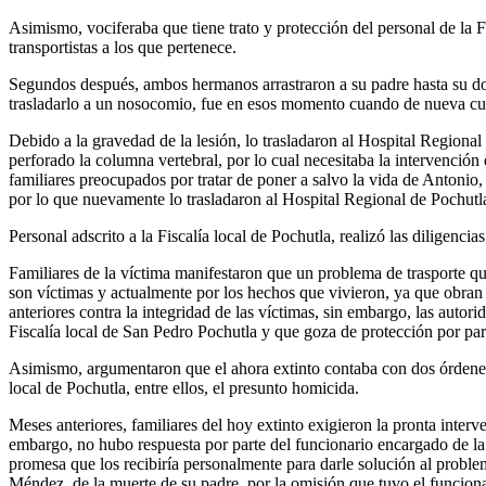
Asimismo, vociferaba que tiene trato y protección del personal de la F
transportistas a los que pertenece.
Segundos después, ambos hermanos arrastraron a su padre hasta su dom
trasladarlo a un nosocomio, fue en esos momento cuando de nueva cuen
Debido a la gravedad de la lesión, lo trasladaron al Hospital Region
perforado la columna vertebral, por lo cual necesitaba la intervención
familiares preocupados por tratar de poner a salvo la vida de Antonio,
por lo que nuevamente lo trasladaron al Hospital Regional de Pochutl
Personal adscrito a la Fiscalía local de Pochutla, realizó las diligenci
Familiares de la víctima manifestaron que un problema de trasporte qu
son víctimas y actualmente por los hechos que vivieron, ya que obran v
anteriores contra la integridad de las víctimas, sin embargo, las autori
Fiscalía local de San Pedro Pochutla y que goza de protección por parte
Asimismo, argumentaron que el ahora extinto contaba con dos órdenes 
local de Pochutla, entre ellos, el presunto homicida.
Meses anteriores, familiares del hoy extinto exigieron la pronta inte
embargo, no hubo respuesta por parte del funcionario encargado de la im
promesa que los recibiría personalmente para darle solución al proble
Méndez, de la muerte de su padre, por la omisión que tuvo el funcionar