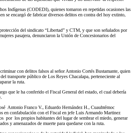
echos Indígenas (CODEDI), quienes tomaron en repetidas ocasiones las
en se encargó de fabricar diversos delitos en contra del hoy extinto,
 protección del sindicato “Libertad” y CTM, y que son señalados por
a mujeres pasajera, denunciaron la Unión de Concesionarios del
criminar con delitos falsos al señor Antonio Cortés Bustamante, quien
 del transporte público de Los Reyes Chacalapa, perteneciente al
parar la ruta.
rgo que le ha conferido el Fiscal General del estado, el cual debería
.
, José Antonio Franco V., Eduardo Hernández H., Cuauhtémoc
los en confabulación con el Fiscal en jefe Luis Armando Martinez
s por los propios habitantes del lugar de sembrar el miedo, generar
altados y amenazados de muerte para quedarse con la ruta.