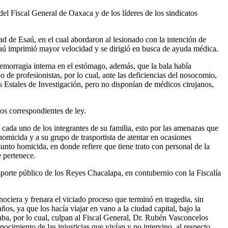
del Fiscal General de Oaxaca y de los líderes de los sindicatos
 de Esaú, en el cual abordaron al lesionado con la intención de
Esaú imprimió mayor velocidad y se dirigió en busca de ayuda médica.
emorragia interna en el estómago, además, que la bala había
 de profesionistas, por lo cual, ante las deficiencias del nosocomio,
es Estales de Investigación, pero no disponían de médicos cirujanos,
ios correspondientes de ley.
 cada uno de los integrantes de su familia, esto por las amenazas que
homicida y a su grupo de trasportista de atentar en ocasiones
esunto homicida, en donde refiere que tiene trato con personal de la
e pertenece.
porte público de los Reyes Chacalapa, en contubernio con la Fiscalía
ociera y frenara el viciado proceso que terminó en tragedia, sin
os, ya que los hacía viajar en vano a la ciudad capital, bajo la
aba, por lo cual, culpan al Fiscal General, Dr. Rubén Vasconcelos
nocimiento de las injusticias que vivían y no intervino al respecto.