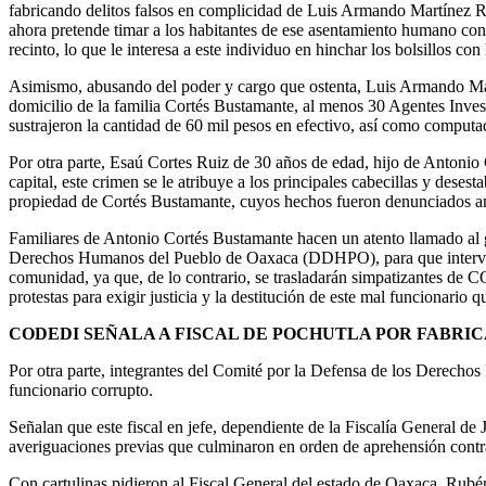
fabricando delitos falsos en complicidad de Luis Armando Martínez 
ahora pretende timar a los habitantes de ese asentamiento humano con e
recinto, lo que le interesa a este individuo en hinchar los bolsillos 
Asimismo, abusando del poder y cargo que ostenta, Luis Armando Martín
domicilio de la familia Cortés Bustamante, al menos 30 Agentes Inv
sustrajeron la cantidad de 60 mil pesos en efectivo, así como computa
Por otra parte, Esaú Cortes Ruiz de 30 años de edad, hijo de Antonio 
capital, este crimen se le atribuye a los principales cabecillas y des
propiedad de Cortés Bustamante, cuyos hechos fueron denunciados ant
Familiares de Antonio Cortés Bustamante hacen un atento llamado al
Derechos Humanos del Pueblo de Oaxaca (DDHPO), para que intervengan
comunidad, ya que, de lo contrario, se trasladarán simpatizantes de 
protestas para exigir justicia y la destitución de este mal funcionario
CODEDI SEÑALA A FISCAL DE POCHUTLA POR FABRIC
Por otra parte, integrantes del Comité por la Defensa de los Derechos
funcionario corrupto.
Señalan que este fiscal en jefe, dependiente de la Fiscalía General d
averiguaciones previas que culminaron en orden de aprehensión contr
Con cartulinas pidieron al Fiscal General del estado de Oaxaca, Rubé