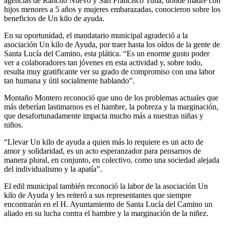
agencias de Rancho Nuevo y San Francisco Tutla, donde madre con
hijos menores a 5 años y mujeres embarazadas, conocieron sobre los
beneficios de Un kilo de ayuda.
En su oportunidad, el mandatario municipal agradeció a la
asociación Un kilo de Ayuda, por traer hasta los oídos de la gente de
Santa Lucía del Camino, esta plática. “Es un enorme gusto poder
ver a colaboradores tan jóvenes en esta actividad y, sobre todo,
resulta muy gratificante ver su grado de compromiso con una labor
tan humana y útil socialmente hablando”.
Montaño Montero reconoció que uno de los problemas actuales que
más deberían lastimarnos es el hambre, la pobreza y la marginación,
que desafortunadamente impacta mucho más a nuestras niñas y
niños.
“Llevar Un kilo de ayuda a quien más lo requiere es un acto de
amor y solidaridad, es un acto esperanzador para pensarnos de
manera plural, en conjunto, en colectivo, como una sociedad alejada
del individualismo y la apatía”.
El edil municipal también reconoció la labor de la asociación Un
kilo de Ayuda y les reiteró a sus representantes que siempre
encontrarán en el H. Ayuntamiento de Santa Lucía del Camino un
aliado en su lucha contra el hambre y la marginación de la niñez.