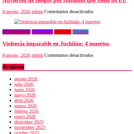
Advierten de riesgos por consumo que viene de EU
algoritmos
y
vulneración
en
8 agosto, 2026
admin
Comentarios desactivados
de
Advierten
datos
de
riesgos
Las destacadas
Municipios
Policiaca
Titulares
por
consumo
Violencia imparable en Juchitán: 4 muertos
que
viene
de
en
8 agosto, 2026
admin
Comentarios desactivados
EU
Violencia
imparable
Archivos
en
Juchitán:
agosto 2026
4
julio 2026
muertos
junio 2026
mayo 2026
abril 2026
marzo 2026
febrero 2026
enero 2026
diciembre 2025
noviembre 2025
octubre 2025