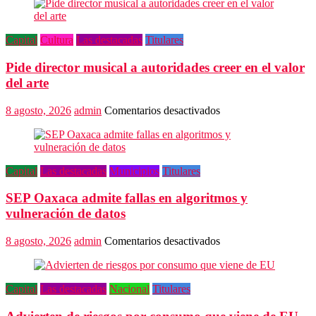
Capital
Cultura
Las destacadas
Titulares
Pide director musical a autoridades creer en el valor
del arte
en
8 agosto, 2026
admin
Comentarios desactivados
Pide
director
musical
a
Capital
Las destacadas
Municipios
Titulares
autoridades
creer
SEP Oaxaca admite fallas en algoritmos y
en
el
vulneración de datos
valor
del
en
8 agosto, 2026
admin
Comentarios desactivados
arte
SEP
Oaxaca
admite
Capital
Las destacadas
Nacional
Titulares
fallas
en