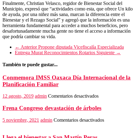
Finalmente, Christian Velasco, regidor de Bienestar Social del
Municipio, expresó que “actividades como esta, que ofrece Un kilo
de ayuda, por una niñez más sana, marcan la diferencia entre el
Bienestar y el Rezago Social” y agregó que la información es una
herramienta fundamental para acceder a muchos beneficios, pero
desafortunadamente mucha gente no tiene el acceso a información
que podría cambiar su vida.
← Anterior
Propone diputada Vicefiscalía Especializada
Entrega Murat Reconocimientos Rotarios
Siguiente →
También te puede gustar...
Conmemora IMSS Oaxaca Día Internacional de la
Planificación Familiar
en
12 agosto, 2019
admin
Comentarios desactivados
Conmemora
IMSS
Frena Congreso devastación de árboles
Oaxaca
Día
en
5 noviembre, 2021
admin
Comentarios desactivados
Internacional
Frena
de
Congreso
la
devastación
Llega el bienestar a San Martín Peras