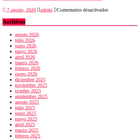
en
7 agosto, 2026
admin
Comentarios desactivados
Aniversario
del
Archivos
Museo
Frissell
agosto 2026
de
julio 2026
Mitla
junio 2026
mayo 2026
abril 2026
marzo 2026
febrero 2026
enero 2026
diciembre 2025
noviembre 2025
octubre 2025
septiembre 2025
agosto 2025
julio 2025
junio 2025
mayo 2025
abril 2025
marzo 2025
febrero 2025