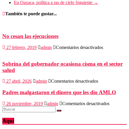
En Oaxaca, política a ras de cielo
Siguiente →
También te puede gustar...
No cesan las ejecuciones
en
27 febrero, 2019
admin
Comentarios desactivados
No
cesan
las
Sobrina del gobernador ocasiona cisma en el sector
ejecuciones
salud
en
27 abril, 2026
admin
Comentarios desactivados
Sobrina
del
Padres malgastaron el dinero que les dio AMLO
gobernador
ocasiona
en
26 noviembre, 2019
admin
Comentarios desactivados
cisma
Padres
en
malgastar
el
el
Aquí
sector
dinero
salud