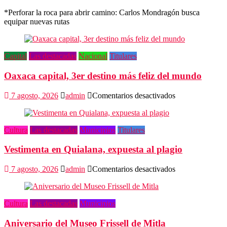
El
*Perforar la roca para abrir camino: Carlos Mondragón busca
pionero
equipar nuevas rutas
de
la
escalada
en
Capital
Las destacadas
Nacional
Titulares
Oaxaca
Oaxaca capital, 3er destino más feliz del mundo
en
7 agosto, 2026
admin
Comentarios desactivados
Oaxaca
capital,
3er
Cultura
Las destacadas
Municipios
Titulares
destino
más
Vestimenta en Quialana, expuesta al plagio
feliz
del
mundo
en
7 agosto, 2026
admin
Comentarios desactivados
Vestimenta
en
Quialana,
Cultura
Las destacadas
Municipios
expuesta
al
Aniversario del Museo Frissell de Mitla
plagio