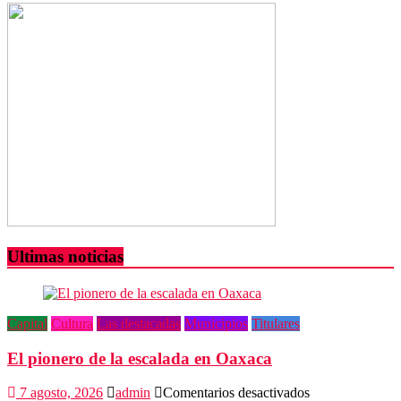
que
les
dio
AMLO
Ultimas noticias
Capital
Cultura
Las destacadas
Municipios
Titulares
El pionero de la escalada en Oaxaca
en
7 agosto, 2026
admin
Comentarios desactivados