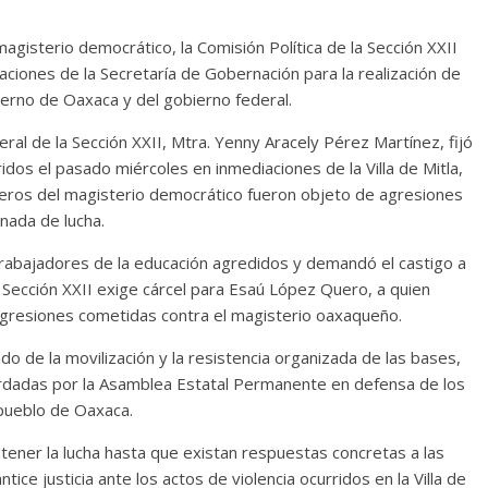
magisterio democrático, la Comisión Política de la Sección XXII
aciones de la Secretaría de Gobernación para la realización de
ierno de Oaxaca y del gobierno federal.
neral de la Sección XXII, Mtra. Yenny Aracely Pérez Martínez, fijó
idos el pasado miércoles en inmediaciones de la Villa de Mitla,
ros del magisterio democrático fueron objeto de agresiones
rnada de lucha.
os trabajadores de la educación agredidos y demandó el castigo a
 Sección XXII exige cárcel para Esaú López Quero, a quien
 agresiones cometidas contra el magisterio oaxaqueño.
do de la movilización y la resistencia organizada de las bases,
ordadas por la Asamblea Estatal Permanente en defensa de los
 pueblo de Oaxaca.
ener la lucha hasta que existan respuestas concretas a las
ce justicia ante los actos de violencia ocurridos en la Villa de