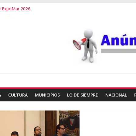
n ExpoMar 2026
del Poder Judicial en Oaxaca
s en Oaxaca
 la Jornada Nacional de Reforestación
esupuesto familiar en el regreso a clases
A
CULTURA
MUNICIPIOS
LO DE SIEMPRE
NACIONAL