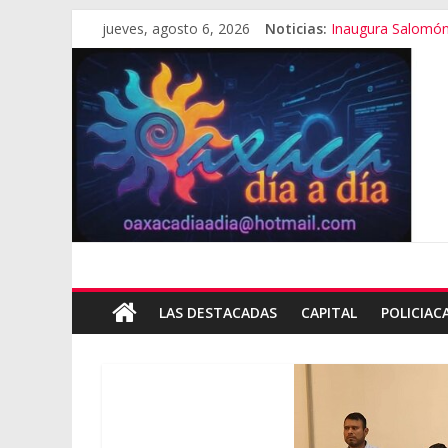
jueves, agosto 6, 2026
Noticias:
Inaugura Salomó
Se “cae” edificio 
Exámenes fallido
Oaxaca se suma a
Cómo cuidar el pr
LAS DESTACADAS
CAPITAL
POLICIAC