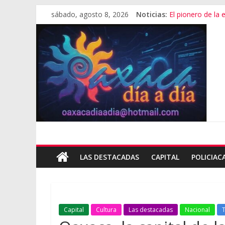
sábado, agosto 8, 2026
Noticias:
El pionero de la
Oaxaca capital, 
Vestimenta en Qu
Aniversario del M
Vivió Oaxaca gala 
LAS DESTACADAS
CAPITAL
POLICIAC
Capital
Cultura
Las destacadas
Nacional
T