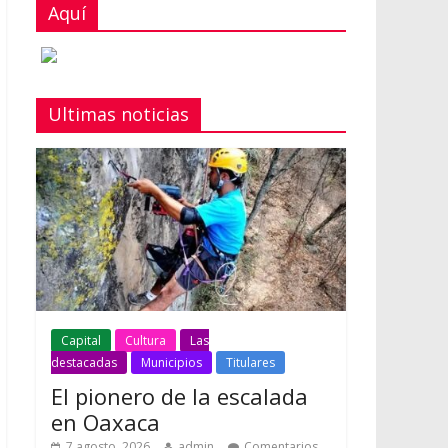
Aquí
Ultimas noticias
Capital
Cultura
Las
destacadas
Municipios
Titulares
El pionero de la escalada
en Oaxaca
7 agosto, 2026
admin
Comentarios