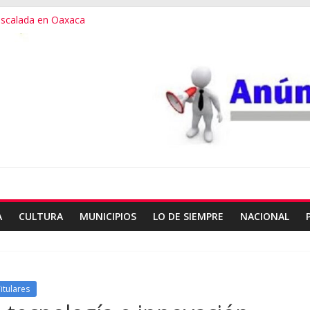
 escalada en Oaxaca
3er destino más feliz del mundo
ialana, expuesta al plagio
useo Frissell de Mitla
de ballet con Elisa Carrillo
A
CULTURA
MUNICIPIOS
LO DE SIEMPRE
NACIONAL
itulares