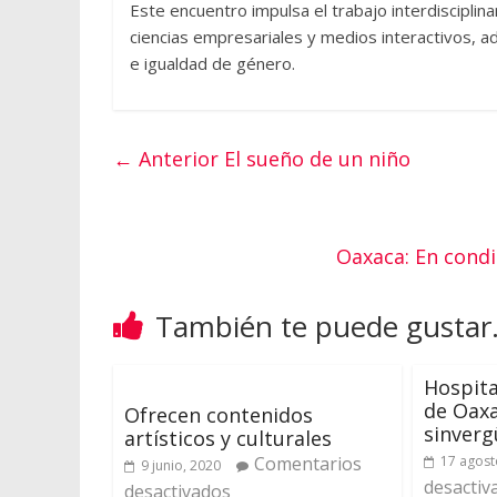
Este encuentro impulsa el trabajo interdisciplin
ciencias empresariales y medios interactivos, ad
e igualdad de género.
← Anterior
El sueño de un niño
Oaxaca: En condi
También te puede gustar.
Hospita
de Oaxa
Ofrecen contenidos
sinver
artísticos y culturales
Comentarios
17 agost
9 junio, 2020
desactiv
desactivados