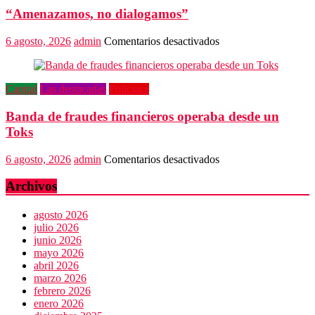
Gobierno
“Amenazamos, no dialogamos”
de
Oaxaca
despojaría
en
6 agosto, 2026
admin
Comentarios desactivados
predios
“Amenazamos,
no
dialogamos”
Capital
Las destacadas
Policiaca
Banda de fraudes financieros operaba desde un
Toks
en
6 agosto, 2026
admin
Comentarios desactivados
Banda
de
Archivos
fraudes
financieros
agosto 2026
operaba
julio 2026
desde
junio 2026
un
mayo 2026
Toks
abril 2026
marzo 2026
febrero 2026
enero 2026