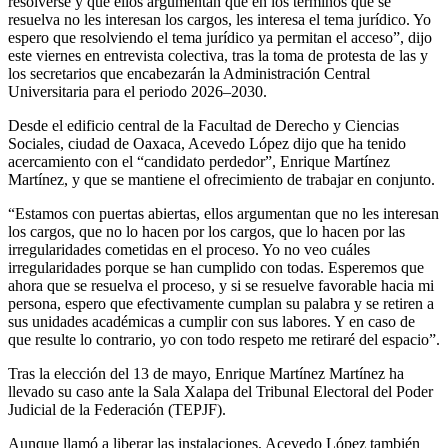
resolverse y que ellos argumentan que en los términos que se
resuelva no les interesan los cargos, les interesa el tema jurídico. Yo
espero que resolviendo el tema jurídico ya permitan el acceso”, dijo
este viernes en entrevista colectiva, tras la toma de protesta de las y
los secretarios que encabezarán la Administración Central
Universitaria para el periodo 2026–2030.
Desde el edificio central de la Facultad de Derecho y Ciencias
Sociales, ciudad de Oaxaca, Acevedo López dijo que ha tenido
acercamiento con el “candidato perdedor”, Enrique Martínez
Martínez, y que se mantiene el ofrecimiento de trabajar en conjunto.
“Estamos con puertas abiertas, ellos argumentan que no les interesan
los cargos, que no lo hacen por los cargos, que lo hacen por las
irregularidades cometidas en el proceso. Yo no veo cuáles
irregularidades porque se han cumplido con todas. Esperemos que
ahora que se resuelva el proceso, y si se resuelve favorable hacia mi
persona, espero que efectivamente cumplan su palabra y se retiren a
sus unidades académicas a cumplir con sus labores. Y en caso de
que resulte lo contrario, yo con todo respeto me retiraré del espacio”.
Tras la elección del 13 de mayo, Enrique Martínez Martínez ha
llevado su caso ante la Sala Xalapa del Tribunal Electoral del Poder
Judicial de la Federación (TEPJF).
Aunque llamó a liberar las instalaciones, Acevedo López también