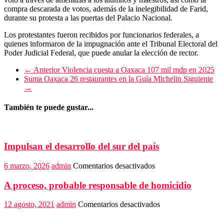
compra descarada de votos, además de la inelegibilidad de Farid,
durante su protesta a las puertas del Palacio Nacional.
Los protestantes fueron recibidos por funcionarios federales, a
quienes informaron de la impugnación ante el Tribunal Electoral del
Poder Judicial Federal, que puede anular la elección de rector.
← Anterior
Violencia cuesta a Oaxaca 107 mil mdp en 2025
Suma Oaxaca 26 restaurantes en la Guía Michelin
Siguiente
→
También te puede gustar...
Impulsan el desarrollo del sur del país
en
6 marzo, 2026
admin
Comentarios desactivados
Impulsan
el
A proceso, probable responsable de homicidio
desarrollo
del
en
12 agosto, 2021
admin
Comentarios desactivados
sur
A
del
proceso,