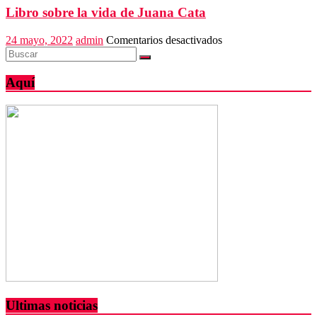
país
probable
Libro sobre la vida de Juana Cata
responsable
de
en
24 mayo, 2022
admin
Comentarios desactivados
homicidio
Libro
sobre
la
Aquí
vida
de
Juana
Cata
Ultimas noticias