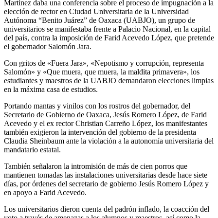
Martínez daba una conferencia sobre el proceso de impugnación a la
elección de rector en Ciudad Universitaria de la Universidad
Autónoma “Benito Juárez” de Oaxaca (UABJO), un grupo de
universitarios se manifestaba frente a Palacio Nacional, en la capital
del país, contra la imposición de Farid Acevedo López, que pretende
el gobernador Salomón Jara.
Con gritos de «Fuera Jara», «Nepotismo y corrupción, representa
Salomón» y «Que muera, que muera, la maldita primavera», los
estudiantes y maestros de la UABJO demandaron elecciones limpias
en la máxima casa de estudios.
Portando mantas y vinilos con los rostros del gobernador, del
Secretario de Gobierno de Oaxaca, Jesús Romero López, de Farid
Acevedo y el ex rector Christian Carreño López, los manifestantes
también exigieron la intervención del gobierno de la presidenta
Claudia Sheinbaum ante la violación a la autonomía universitaria del
mandatario estatal.
También señalaron la intromisión de más de cien porros que
mantienen tomadas las instalaciones universitarias desde hace siete
días, por órdenes del secretario de gobierno Jesús Romero López y
en apoyo a Farid Acevedo.
Los universitarios dieron cuenta del padrón inflado, la coacción del
voto a través de amenazas a los alumnos y maestros, así como la