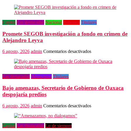
Capital
Las destacadas
Nacional
Policiaca
Titulares
Promete SEGOB investigación a fondo en crimen de
Alejandro Leyva
en
6 agosto, 2026
admin
Comentarios desactivados
Promete
SEGOB
investigación
a
Las destacadas
Municipios
Titulares
fondo
en
Bajo amenazas, Secretario de Gobierno de Oaxaca
crimen
de
despojaría predios
Alejandro
Leyva
en
6 agosto, 2026
admin
Comentarios desactivados
Bajo
amenazas,
Secretario
Capital
Las destacadas
Lo de siempre
de