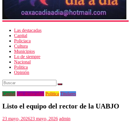
Las destacadas
Capital
Policiaca
Cultura
Municipios
Lo de siempre
Nacional
Politica
Opinión
Capital
Las destacadas
Politica
Titulares
Listo el equipo del rector de la UABJO
23 mayo, 2026
23 mayo, 2026
admin