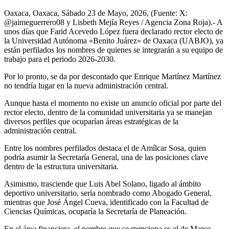
Oaxaca, Oaxaca, Sábado 23 de Mayo, 2026, (Fuente: X:
@jaimeguerrero08 y Lisbeth Mejía Reyes / Agencia Zona Roja).- A
unos días que Farid Acevedo López fuera declarado rector electo de
la Universidad Autónoma «Benito Juárez» de Oaxaca (UABJO), ya
están perfilados los nombres de quienes se integrarán a su equipo de
trabajo para el periodo 2026-2030.
Por lo pronto, se da por descontado que Enrique Martínez Martínez
no tendría lugar en la nueva administración central.
Aunque hasta el momento no existe un anuncio oficial por parte del
rector electo, dentro de la comunidad universitaria ya se manejan
diversos perfiles que ocuparían áreas estratégicas de la
administración central.
Entre los nombres perfilados destaca el de Amílcar Sosa, quien
podría asumir la Secretaría General, una de las posiciones clave
dentro de la estructura universitaria.
Asimismo, trasciende que Luis Abel Solano, ligado al ámbito
deportivo universitario, sería nombrado como Abogado General,
mientras que José Ángel Cueva, identificado con la Facultad de
Ciencias Químicas, ocuparía la Secretaría de Planeación.
En el área financiera, el nombre que se menciona es el de Marco