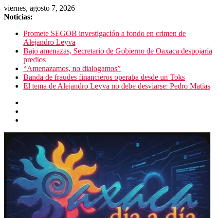
viernes, agosto 7, 2026
Noticias:
Promete SEGOB investigación a fondo en crimen de
Alejandro Leyva
Bajo amenazas, Secretario de Gobierno de Oaxaca despojaría
predios
“Amenazamos, no dialogamos”
Banda de fraudes financieros operaba desde un Toks
El tema de Alejandro Leyva no debe desviarse: Pedro Matías