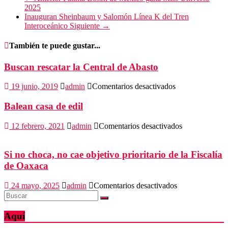
2025
Inauguran Sheinbaum y Salomón Línea K del Tren
Interoceánico
Siguiente →
También te puede gustar...
Buscan rescatar la Central de Abasto
en
19 junio, 2019
admin
Comentarios desactivados
Buscan
rescatar
Balean casa de edil
la
Central
en
12 febrero, 2021
admin
Comentarios desactivados
de
Balean
Abasto
casa
de
Si no choca, no cae objetivo prioritario de la Fiscalía
edil
de Oaxaca
en
24 mayo, 2025
admin
Comentarios desactivados
Si
no
choca,
Aquí
no