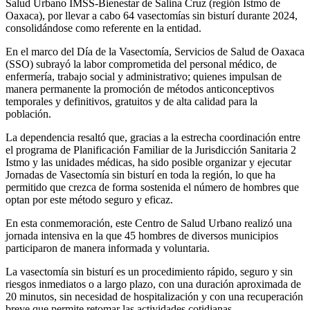
Salud Urbano IMSS-Bienestar de Salina Cruz (región Istmo de
Oaxaca), por llevar a cabo 64 vasectomías sin bisturí durante 2024,
consolidándose como referente en la entidad.
En el marco del Día de la Vasectomía, Servicios de Salud de Oaxaca
(SSO) subrayó la labor comprometida del personal médico, de
enfermería, trabajo social y administrativo; quienes impulsan de
manera permanente la promoción de métodos anticonceptivos
temporales y definitivos, gratuitos y de alta calidad para la
población.
La dependencia resaltó que, gracias a la estrecha coordinación entre
el programa de Planificación Familiar de la Jurisdicción Sanitaria 2
Istmo y las unidades médicas, ha sido posible organizar y ejecutar
Jornadas de Vasectomía sin bisturí en toda la región, lo que ha
permitido que crezca de forma sostenida el número de hombres que
optan por este método seguro y eficaz.
En esta conmemoración, este Centro de Salud Urbano realizó una
jornada intensiva en la que 45 hombres de diversos municipios
participaron de manera informada y voluntaria.
La vasectomía sin bisturí es un procedimiento rápido, seguro y sin
riesgos inmediatos o a largo plazo, con una duración aproximada de
20 minutos, sin necesidad de hospitalización y con una recuperación
breve que permite retomar las actividades cotidianas.