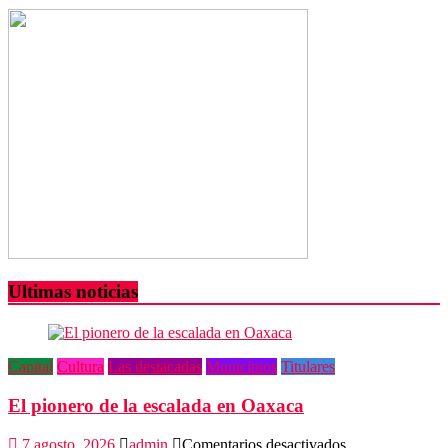
cae
objetivo
prioritario
de
la
Fiscalía
de
Oaxaca
Ultimas noticias
Capital
Cultura
Las destacadas
Municipios
Titulares
El pionero de la escalada en Oaxaca
en
7 agosto, 2026
admin
Comentarios desactivados