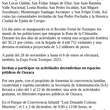
San Lucas Ojitlán; San Felipe Jalapa de Díaz; San Juan Bautista
Valle Nacional; Loma Bonita; San Pedro Ixcatlán; San Miguel
Soyaltepec; Montenegro Santiago Jocotepec y San Felipe Usila. Así
como las comunidades invitadas de San Pedro Pochutla y la Heroica
Ciudad de Ejutla de Crespo.
Un día antes se inaugurarán en el Recinto Ferial de Tuxtepec los
stands de las poblaciones que integran la Ruta de la Chinantla.
Durante los dos días de actividades se estima una ocupación hotelera
del 50.21 por ciento, con la llegada de 4 mil 752 visitantes y una
derrama económica proyectada de 5.2 millones de pesos.
A partir del 28 de noviembre y hasta el 6 de enero se efectuará,
también, la Expo Feria Tuxtepec 2025.
Invitan a participar en actividades decembrinas en espacios
públicos de Oaxaca
Por otra parte, con el propósito de fomentar la convivencia familiar,
creatividad y espíritu navideño; la Secretaría de Administración (SA)
llevará a cabo del 1 al 22 de diciembre, una serie de actividades
gratuitas, en diferentes espacios públicos de Oaxaca.
En el Parque de Convivencia Infantil “Luis Donaldo Colosio
Murrieta”, el 1 y 2 de diciembre, de 9:00 a 12:00 horas, se