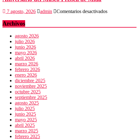
en
7 agosto, 2026
admin
Comentarios desactivados
Aniversario
del
Archivos
Museo
Frissell
agosto 2026
de
julio 2026
Mitla
junio 2026
mayo 2026
abril 2026
marzo 2026
febrero 2026
enero 2026
diciembre 2025
noviembre 2025
octubre 2025
septiembre 2025
agosto 2025
julio 2025
junio 2025
mayo 2025
abril 2025
marzo 2025
febrero 2025