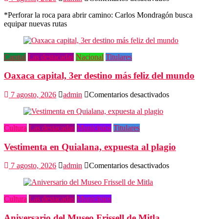
El
*Perforar la roca para abrir camino: Carlos Mondragón busca
pionero
equipar nuevas rutas
de
la
escalada
en
Capital
Las destacadas
Nacional
Titulares
Oaxaca
Oaxaca capital, 3er destino más feliz del mundo
en
7 agosto, 2026
admin
Comentarios desactivados
Oaxaca
capital,
3er
Cultura
Las destacadas
Municipios
Titulares
destino
más
Vestimenta en Quialana, expuesta al plagio
feliz
del
mundo
en
7 agosto, 2026
admin
Comentarios desactivados
Vestimenta
en
Quialana,
Cultura
Las destacadas
Municipios
expuesta
al
Aniversario del Museo Frissell de Mitla
plagio