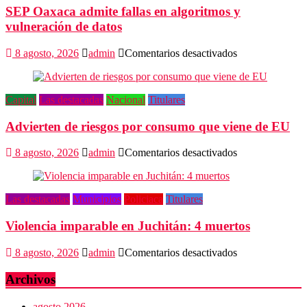
SEP Oaxaca admite fallas en algoritmos y
en
el
vulneración de datos
valor
del
en
8 agosto, 2026
admin
Comentarios desactivados
arte
SEP
Oaxaca
admite
Capital
Las destacadas
Nacional
Titulares
fallas
en
Advierten de riesgos por consumo que viene de EU
algoritmos
y
vulneración
en
8 agosto, 2026
admin
Comentarios desactivados
de
Advierten
datos
de
riesgos
Las destacadas
Municipios
Policiaca
Titulares
por
consumo
Violencia imparable en Juchitán: 4 muertos
que
viene
de
en
8 agosto, 2026
admin
Comentarios desactivados
EU
Violencia
imparable
Archivos
en
Juchitán:
agosto 2026