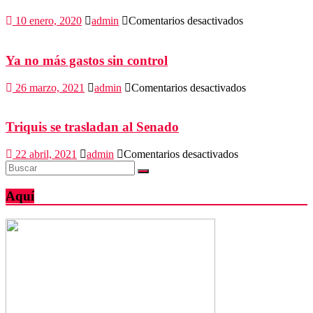
en
10 enero, 2020
admin
Comentarios desactivados
Banderazo
de
salida
Ya no más gastos sin control
a
20
en
26 marzo, 2021
admin
Comentarios desactivados
ambulancias
Ya
para
no
IMSS-
más
Triquis se trasladan al Senado
Bienestar
gastos
sin
en
22 abril, 2021
admin
Comentarios desactivados
control
Triquis
se
trasladan
Aquí
al
Senado