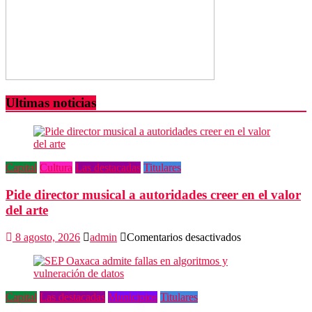
Ultimas noticias
Capital
Cultura
Las destacadas
Titulares
Pide director musical a autoridades creer en el valor
del arte
en
8 agosto, 2026
admin
Comentarios desactivados
Pide
director
musical
a
Capital
Las destacadas
Municipios
Titulares
autoridades
creer