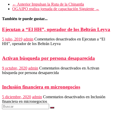
← Anterior
Impulsan la Ruta de la Chinantla
OGAIPO realiza jornada de capacitación
Siguiente →
También te puede gustar...
Ejecutan a “El HH”, operador de los Beltrán Leyva
5 julio, 2019
admin
Comentarios desactivados
en Ejecutan a “El
HH”, operador de los Beltrán Leyva
Activan búsqueda por persona desaparecida
9 octubre, 2020
admin
Comentarios desactivados
en Activan
búsqueda por persona desaparecida
Inclusión financiera en micronegocios
5 diciembre, 2020
admin
Comentarios desactivados
en Inclusión
financiera en micronegocios