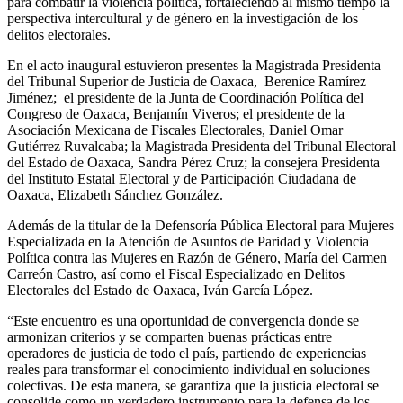
para combatir la violencia política, fortaleciendo al mismo tiempo la
perspectiva intercultural y de género en la investigación de los
delitos electorales.
En el acto inaugural estuvieron presentes la Magistrada Presidenta
del Tribunal Superior de Justicia de Oaxaca, Berenice Ramírez
Jiménez; el presidente de la Junta de Coordinación Política del
Congreso de Oaxaca, Benjamín Viveros; el presidente de la
Asociación Mexicana de Fiscales Electorales, Daniel Omar
Gutiérrez Ruvalcaba; la Magistrada Presidenta del Tribunal Electoral
del Estado de Oaxaca, Sandra Pérez Cruz; la consejera Presidenta
del Instituto Estatal Electoral y de Participación Ciudadana de
Oaxaca, Elizabeth Sánchez González.
Además de la titular de la Defensoría Pública Electoral para Mujeres
Especializada en la Atención de Asuntos de Paridad y Violencia
Política contra las Mujeres en Razón de Género, María del Carmen
Carreón Castro, así como el Fiscal Especializado en Delitos
Electorales del Estado de Oaxaca, Iván García López.
“Este encuentro es una oportunidad de convergencia donde se
armonizan criterios y se comparten buenas prácticas entre
operadores de justicia de todo el país, partiendo de experiencias
reales para transformar el conocimiento individual en soluciones
colectivas. De esta manera, se garantiza que la justicia electoral se
consolide como un verdadero instrumento para la defensa de los