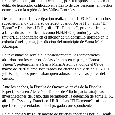
Francisco J.R.R., alias “El Demente”, por su responsabilidad en el
delito de homicidio calificado en agravio de dos personas, en hechos
ocurridos en la región de los Valles Centrales.
De acuerdo con la investigación realizada por la FGEO, los hechos
sucedieron el 07 de marzo de 2020, cuando Jorge H.S., alias “El
Tyson” y Francisco J.R.R., alias “El Demente”, privaron de la vida
a las víctimas identificadas como H.N.H.G. (hombre) y L.F.J.
(mujer), al encontrarse en el interior de un domicilio ubicado en la
colonia Guelaguetza, jurisdicción del municipio de Santa María
Atzompa.
La investigación revela que posteriormente, los sentenciados
abandonaron los cuerpos de las víctimas en el paraje “Loma
Virgen”, perteneciente a Santa María Atzompa, donde el 09 de
marzo de 2020 fueron localizados los cuerpos sin vida de H.N.H.G.
y L.F.J., quienes presentaban quemaduras en diversas partes del
cuerpo.
Ante los hechos, la Fiscalía de Oaxaca -a través de la Fiscalía
Especializada en Atención a Delitos de Alto Impacto- atrajo las
investigaciones del caso, que permitieron la detención de Jorge H.S.,
alias “El Tyson” y Francisco J.R.R., alias “El Demente”, mismos
que fueron presentados ante el juzgado correspondiente.
En audiencia y tras el desahogo de pruebas aportadas por la Fiscalía