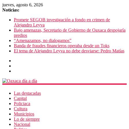
jueves, agosto 6, 2026
Noticias:
Promete SEGOB investigación a fondo en crimen de
Alejandro Leyva
Bajo amenazas, Secretario de Gobierno de Oaxaca despojaría
predios
“Amenazamos, no dialogamos”
Banda de fraudes financieros operaba desde un Toks
El tema de Alejandro Leyva no debe desviarse: Pedro Matías
Las destacadas
Capital
Policiaca
Cultura
Municipios
Lo de siempre
Nacional