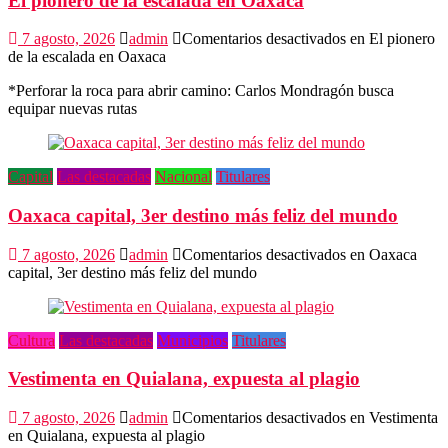
El pionero de la escalada en Oaxaca
7 agosto, 2026
admin
Comentarios desactivados
en El pionero
de la escalada en Oaxaca
*Perforar la roca para abrir camino: Carlos Mondragón busca
equipar nuevas rutas
Capital
Las destacadas
Nacional
Titulares
Oaxaca capital, 3er destino más feliz del mundo
7 agosto, 2026
admin
Comentarios desactivados
en Oaxaca
capital, 3er destino más feliz del mundo
Cultura
Las destacadas
Municipios
Titulares
Vestimenta en Quialana, expuesta al plagio
7 agosto, 2026
admin
Comentarios desactivados
en Vestimenta
en Quialana, expuesta al plagio