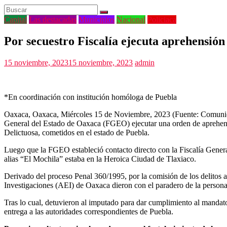
Capital
Las destacadas
Municipios
Nacional
Policiaca
Por secuestro Fiscalía ejecuta aprehensión
15 noviembre, 2023
15 noviembre, 2023
admin
*En coordinación con institución homóloga de Puebla
Oaxaca, Oaxaca, Miércoles 15 de Noviembre, 2023 (Fuente: Comunicado).
General del Estado de Oaxaca (FGEO) ejecutar una orden de aprehensi
Delictuosa, cometidos en el estado de Puebla.
Luego que la FGEO estableció contacto directo con la Fiscalía Genera
alias “El Mochila” estaba en la Heroica Ciudad de Tlaxiaco.
Derivado del proceso Penal 360/1995, por la comisión de los delitos a
Investigaciones (AEI) de Oaxaca dieron con el paradero de la person
Tras lo cual, detuvieron al imputado para dar cumplimiento al mandato ju
entrega a las autoridades correspondientes de Puebla.