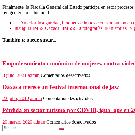
Finalmente, la Fiscalía General del Estado participa en estos procesos
reingeniería institucional.
← Anterior
Inseguridad, bloqueos e imposiciones repuntan en e
Inaugura IMSS Oaxaca “IMSS: 80 fotografías, 80 historias”
Si
También te puede gustar...
Empoderamiento económico de mujeres, contra violen
en
8 julio, 2021
admin
Comentarios desactivados
Empoderamiento
económico
Oaxaca merece un festival internacional de jazz
de
mujeres,
en
22 julio, 2019
admin
Comentarios desactivados
contra
Oaxaca
violencia
merece
Pérdida en sector turismo por COVID, igual que en 
y
un
desigualdad:
festival
en
20 marzo, 2020
admin
Comentarios desactivados
Murat
internacional
Pérdida
de
en