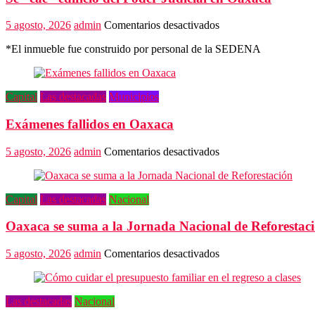
en
5 agosto, 2026
admin
Comentarios desactivados
Se
*El inmueble fue construido por personal de la SEDENA
“cae”
edificio
del
Poder
Capital
Las destacadas
Municipios
Judicial
en
Exámenes fallidos en Oaxaca
Oaxaca
en
5 agosto, 2026
admin
Comentarios desactivados
Exámenes
fallidos
en
Capital
Las destacadas
Nacional
Oaxaca
Oaxaca se suma a la Jornada Nacional de Reforestac
en
5 agosto, 2026
admin
Comentarios desactivados
Oaxaca
se
suma
Las destacadas
Nacional
a