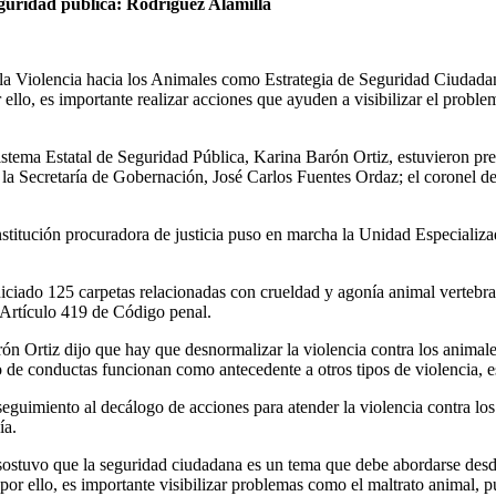
eguridad pública: Rodríguez Alamilla
de la Violencia hacia los Animales como Estrategia de Seguridad Ciudad
or ello, es importante realizar acciones que ayuden a visibilizar el proble
Sistema Estatal de Seguridad Pública, Karina Barón Ortiz, estuvieron pr
la Secretaría de Gobernación, José Carlos Fuentes Ordaz; el coronel d
institución procuradora de justicia puso en marcha la Unidad Especiali
iniciado 125 carpetas relacionadas con crueldad y agonía animal vertebr
l Artículo 419 de Código penal.
ón Ortiz dijo que hay que desnormalizar la violencia contra los animales
o de conductas funcionan como antecedente a otros tipos de violencia, es
seguimiento al decálogo de acciones para atender la violencia contra los 
ía.
sostuvo que la seguridad ciudadana es un tema que debe abordarse desde 
or ello, es importante visibilizar problemas como el maltrato animal, pu