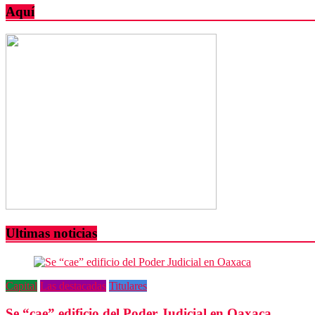
jazz
sector
Aquí
turismo
por
COVID,
igual
que
en
2006
Ultimas noticias
Capital
Las destacadas
Titulares
Se “cae” edificio del Poder Judicial en Oaxaca