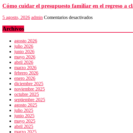
la
Cómo cuidar el presupuesto familiar en el regreso a cl
Jornada
Nacional
de
en
5 agosto, 2026
admin
Comentarios desactivados
Reforestación
Cómo
cuidar
Archivos
el
presupuesto
agosto 2026
familiar
julio 2026
en
junio 2026
el
mayo 2026
regreso
abril 2026
a
marzo 2026
clases
febrero 2026
enero 2026
diciembre 2025
noviembre 2025
octubre 2025
septiembre 2025
agosto 2025
julio 2025
junio 2025
mayo 2025
abril 2025
marzo 2025