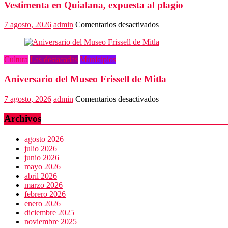
Vestimenta en Quialana, expuesta al plagio
feliz
del
mundo
en
7 agosto, 2026
admin
Comentarios desactivados
Vestimenta
en
Quialana,
Cultura
Las destacadas
Municipios
expuesta
al
Aniversario del Museo Frissell de Mitla
plagio
en
7 agosto, 2026
admin
Comentarios desactivados
Aniversario
del
Archivos
Museo
Frissell
agosto 2026
de
julio 2026
Mitla
junio 2026
mayo 2026
abril 2026
marzo 2026
febrero 2026
enero 2026
diciembre 2025
noviembre 2025