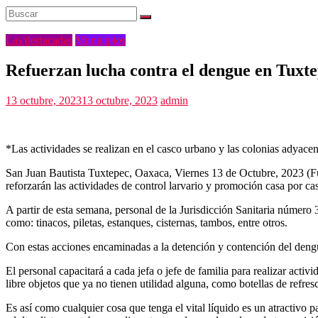
Las destacadas
Municipios
Refuerzan lucha contra el dengue en Tuxt
13 octubre, 2023
13 octubre, 2023
admin
*Las actividades se realizan en el casco urbano y las colonias adyace
San Juan Bautista Tuxtepec, Oaxaca, Viernes 13 de Octubre, 2023 (Fu
reforzarán las actividades de control larvario y promoción casa por c
A partir de esta semana, personal de la Jurisdicción Sanitaria número 3
como: tinacos, piletas, estanques, cisternas, tambos, entre otros.
Con estas acciones encaminadas a la detención y contención del dengue
El personal capacitará a cada jefa o jefe de familia para realizar acti
libre objetos que ya no tienen utilidad alguna, como botellas de refresc
Es así como cualquier cosa que tenga el vital líquido es un atractivo