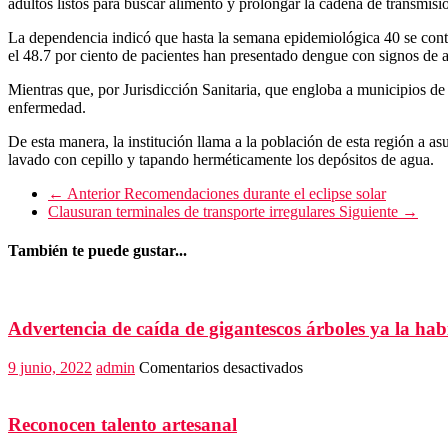
adultos listos para buscar alimento y prolongar la cadena de transmisi
La dependencia indicó que hasta la semana epidemiológica 40 se cont
el 48.7 por ciento de pacientes han presentado dengue con signos de a
Mientras que, por Jurisdicción Sanitaria, que engloba a municipios de 
enfermedad.
De esta manera, la institución llama a la población de esta región a as
lavado con cepillo y tapando herméticamente los depósitos de agua.
← Anterior
Recomendaciones durante el eclipse solar
Clausuran terminales de transporte irregulares
Siguiente →
También te puede gustar...
Advertencia de caída de gigantescos árboles ya la ha
en
9 junio, 2022
admin
Comentarios desactivados
Advertencia
de
caída
Reconocen talento artesanal
de