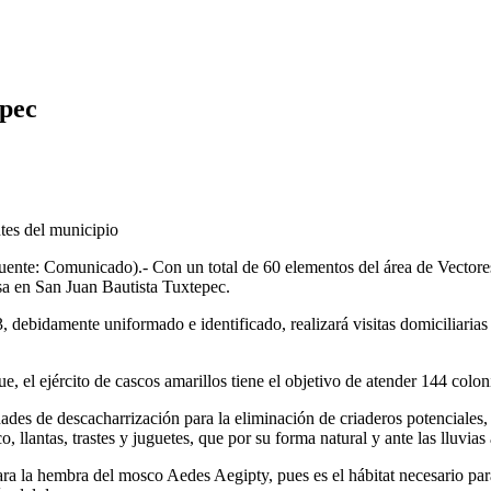
epec
ntes del municipio
ente: Comunicado).- Con un total de 60 elementos del área de Vectores
asa en San Juan Bautista Tuxtepec.
, debidamente uniformado e identificado, realizará visitas domiciliarias 
, el ejército de cascos amarillos tiene el objetivo de atender 144 colo
vidades de descacharrización para la eliminación de criaderos potenciale
o, llantas, trastes y juguetes, que por su forma natural y ante las lluvi
 para la hembra del mosco Aedes Aegipty, pues es el hábitat necesario p