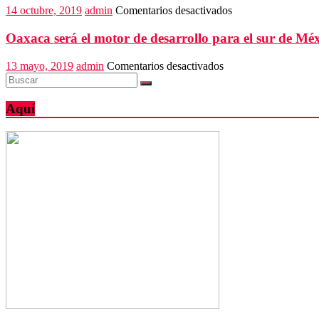
gigantescos
en
14 octubre, 2019
admin
Comentarios desactivados
árboles
Reconocen
ya
talento
Oaxaca será el motor de desarrollo para el sur de Mé
la
artesanal
habían
en
13 mayo, 2019
admin
Comentarios desactivados
hecho
Oaxaca
será
el
Aquí
motor
de
desarrollo
para
el
sur
de
México:
Murat