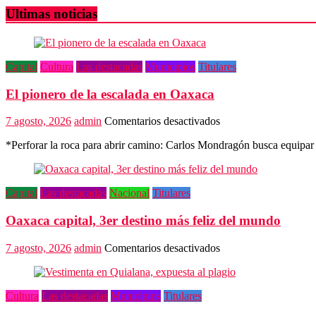
Ultimas noticias
Capital
Cultura
Las destacadas
Municipios
Titulares
El pionero de la escalada en Oaxaca
en
7 agosto, 2026
admin
Comentarios desactivados
El
*Perforar la roca para abrir camino: Carlos Mondragón busca equipar
pionero
de
la
escalada
Capital
Las destacadas
Nacional
Titulares
en
Oaxaca
Oaxaca capital, 3er destino más feliz del mundo
en
7 agosto, 2026
admin
Comentarios desactivados
Oaxaca
capital,
3er
Cultura
Las destacadas
Municipios
Titulares
destino
más