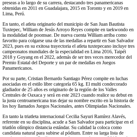
preseas a lo largo de su carrera, destacando tres panamericanas
obtenidas en 2011 en Guadalajara, 2015 en Toronto y en 2019 en
Lima, Perú.
En tanto, el atleta originario del municipio de San Juan Bautista
Tuxtepec, William de Jesús Arroyo Reyes compite en taekwondo en
la modalidad de poomsae. De nueva cuenta William arriba como
favorito para colgarse una de las medallas a repartir en San Salvador
2023, pues en su exitosa trayectoria el atleta tuxtepecano incluye tres
campeonatos mundiales de la especialidad en Lima 2016, Taipéi
2018 y Goyang en el 2022, además de ser tres veces merecedor del
Premio Estatal del Deporte y un par de medallas en Juegos
Panamericanos.
Por su parte, Cristian Bernardo Santiago Pérez compite en luchas
asociadas en el estilo libre categoría 65 kg. El multi condecorado
gladiador de 25 años es originario de la región de los Valles
Centrales de Oaxaca y será en este 2023 cuando realice su debut en
la justa centroamericana tras dejar su nombre escrito en la historia de
los hoy llamados Juegos Nacionales, antes Olimpiadas Nacionales.
En tanto la triatleta internacional Cecilia Sayuri Ramírez Alavés,
referente en su disciplina, acude a San Salvador para participar en el
triatlón olímpico distancia estándar. Su calidad la coloca como
candidata natural para subirse al pódium. Entre su larga lista de