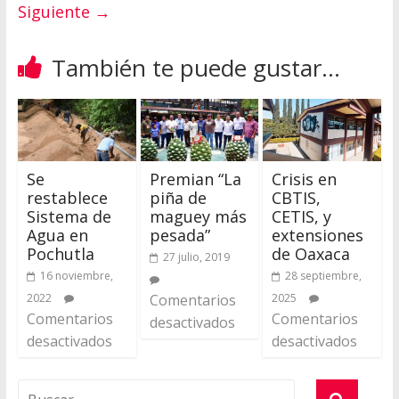
Siguiente →
También te puede gustar...
Se
Premian “La
Crisis en
restablece
piña de
CBTIS,
Sistema de
maguey más
CETIS, y
Agua en
pesada”
extensiones
Pochutla
de Oaxaca
27 julio, 2019
16 noviembre,
28 septiembre,
2022
Comentarios
2025
Comentarios
Comentarios
desactivados
desactivados
desactivados