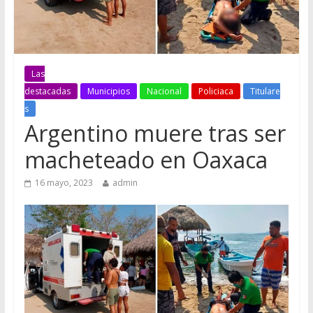
Las
destacadas
Municipios
Nacional
Policiaca
Titulare
s
Argentino muere tras ser
macheteado en Oaxaca
16 mayo, 2023
admin