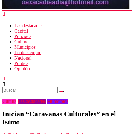
Las destacadas
Capital
Policiaca
Cultura
Municipios
Lo de siempre
Nacional
Politica
Opinión
Cultura
Las destacadas
Municipios
Inician “Caravanas Culturales” en el
Istmo