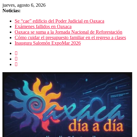
jueves, agosto 6, 2026
Noticias:
Se “cae” edificio del Poder Judicial en Oaxaca
Exámenes fallidos en Oaxaca
Oaxaca se suma a la Jornada Nacional de Reforestación
Cómo cuidar el presupuesto familiar en el regreso a clases
Inaugura Salomón ExpoMar 2026