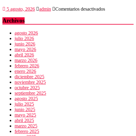
Reforestación
en
5 agosto, 2026
admin
Comentarios desactivados
Cómo
cuidar
Archivos
el
presupuesto
agosto 2026
familiar
julio 2026
en
junio 2026
el
mayo 2026
regreso
abril 2026
a
marzo 2026
clases
febrero 2026
enero 2026
diciembre 2025
noviembre 2025
octubre 2025
septiembre 2025
agosto 2025
julio 2025
junio 2025
mayo 2025
abril 2025
marzo 2025
febrero 2025