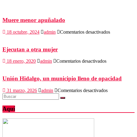
Muere menor apuñalado
en
18 octubre, 2024
admin
Comentarios desactivados
Muere
menor
apuñalado
Ejecutan a otra mujer
en
18 enero, 2020
admin
Comentarios desactivados
Ejecutan
a
otra
Unión Hidalgo, un municipio lleno de opacidad
mujer
en
31 marzo, 2026
admin
Comentarios desactivados
Unión
Hidalgo,
un
Aquí
municipio
lleno
de
opacidad