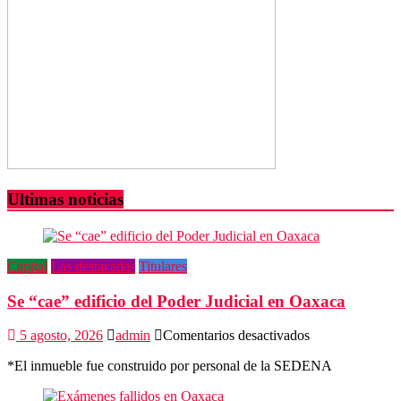
Ultimas noticias
Capital
Las destacadas
Titulares
Se “cae” edificio del Poder Judicial en Oaxaca
en
5 agosto, 2026
admin
Comentarios desactivados
Se
*El inmueble fue construido por personal de la SEDENA
“cae”
edificio
del