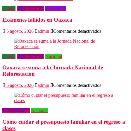
Poder
Capital
Las destacadas
Municipios
Judicial
en
Exámenes fallidos en Oaxaca
Oaxaca
en
5 agosto, 2026
admin
Comentarios desactivados
Exámenes
fallidos
en
Oaxaca
Capital
Las destacadas
Nacional
Oaxaca se suma a la Jornada Nacional de
Reforestación
en
5 agosto, 2026
admin
Comentarios desactivados
Oaxaca
se
suma
a
Las destacadas
Nacional
la
Jornada
Cómo cuidar el presupuesto familiar en el regreso a
Nacional
de
clases