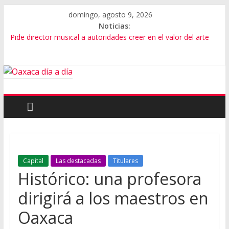
domingo, agosto 9, 2026
Noticias:
Pide director musical a autoridades creer en el valor del arte
SEP Oaxaca admite fallas en algoritmos y vulneración de
datos
Advierten de riesgos por consumo que viene de EU
Violencia imparable en Juchitán: 4 muertos
Cumple gobernador de Oaxaca con rehabilitación de carretera
Capital
Las destacadas
Titulares
Histórico: una profesora
dirigirá a los maestros en
Oaxaca