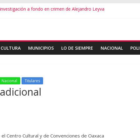
vestigación a fondo en crimen de Alejandro Leyva
ecretario de Gobierno de Oaxaca despojaría predios
o dialogamos”
 financieros operaba desde un Toks
ndro Leyva no debe desviarse: Pedro Matías
CULTURA
MUNICIPIOS
LO DE SIEMPRE
NACIONAL
POLI
Nacional
Titulares
radicional
 el Centro Cultural y de Convenciones de Oaxaca