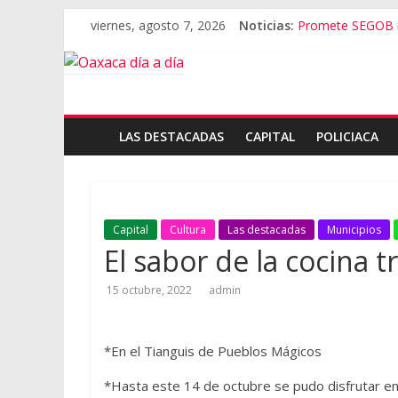
viernes, agosto 7, 2026
Noticias:
Promete SEGOB in
Bajo amenazas, S
“Amenazamos, n
Banda de fraudes
El tema de Aleja
LAS DESTACADAS
CAPITAL
POLICIACA
Capital
Cultura
Las destacadas
Municipios
El sabor de la cocina t
15 octubre, 2022
admin
*En el Tianguis de Pueblos Mágicos
*Hasta este 14 de octubre se pudo disfrutar en