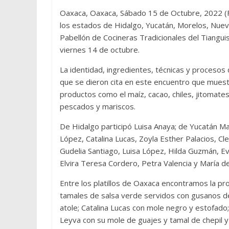
Oaxaca, Oaxaca, Sábado 15 de Octubre, 2022 (F
los estados de Hidalgo, Yucatán, Morelos, Nue
Pabellón de Cocineras Tradicionales del Tiangui
viernes 14 de octubre.
La identidad, ingredientes, técnicas y procesos
que se dieron cita en este encuentro que muestr
productos como el maíz, cacao, chiles, jitomates,
pescados y mariscos.
De Hidalgo participó Luisa Anaya; de Yucatán Mar
López, Catalina Lucas, Zoyla Esther Palacios, Cl
Gudelia Santiago, Luisa López, Hilda Guzmán, E
Elvira Teresa Cordero, Petra Valencia y María d
Entre los platillos de Oaxaca encontramos la 
tamales de salsa verde servidos con gusanos de
atole; Catalina Lucas con mole negro y estofado
Leyva con su mole de guajes y tamal de chepil