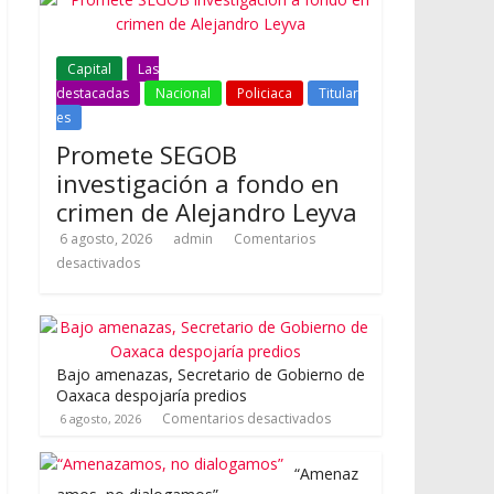
Capital
Las
destacadas
Nacional
Policiaca
Titular
es
Promete SEGOB
investigación a fondo en
crimen de Alejandro Leyva
6 agosto, 2026
admin
Comentarios
desactivados
Bajo amenazas, Secretario de Gobierno de
Oaxaca despojaría predios
Comentarios desactivados
6 agosto, 2026
“Amenaz