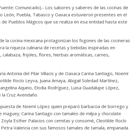
uente: Comunicado).- Los sabores y saberes de las cocinas de
vo León, Puebla, Tabasco y Oaxaca estuvieron presentes en el
s de Pueblos Mágicos que se realiza en esa entidad hasta este
 de la cocina mexicana protagonizan los fogones de las cocineras
a la riqueza culinaria de recetas y bebidas inspiradas en
 calabaza, frijoles, flores, hierbas aromáticas, carnes,
ía Antonia del Pilar Villacis y de Oaxaca Carina Santiago, Noemí
eotilde Rocío Leyva, Juana Amaya, Abigail Soledad Martínez,
vangelina Aquino, Elodia Rodríguez, Luisa Guadalupe López,
e la Cruz Avendaño.
propuesta de Noemí López quien preparó barbacoa de borrego y
 maguey; Carina Santiago con tamales de milpa y chocolate
; Zoyla Esther Palacios con cemitas y consomé, Cleotilde Rocío
 y Petra Valencia con sus famosos tamales de tamala, empanada