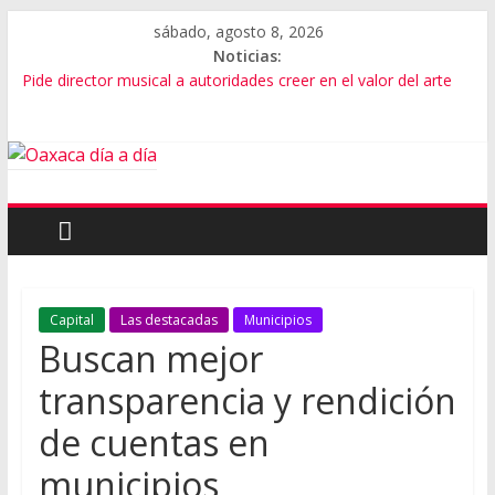
sábado, agosto 8, 2026
Noticias:
Pide director musical a autoridades creer en el valor del arte
SEP Oaxaca admite fallas en algoritmos y vulneración de
datos
Advierten de riesgos por consumo que viene de EU
Violencia imparable en Juchitán: 4 muertos
Cumple gobernador de Oaxaca con rehabilitación de carretera
Capital
Las destacadas
Municipios
Buscan mejor
transparencia y rendición
de cuentas en
municipios