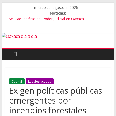
miércoles, agosto 5, 2026
Noticias:
Se “cae” edificio del Poder Judicial en Oaxaca
Exámenes fallidos en Oaxaca
Oaxaca se suma a la Jornada Nacional de Reforestación
Cómo cuidar el presupuesto familiar en el regreso a clases
Inaugura Salomón ExpoMar 2026
Capital
Las destacadas
Exigen políticas públicas
emergentes por
incendios forestales