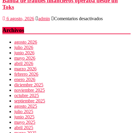
Banda de fraudes financieros operaba desde un
Toks
en
6 agosto, 2026
admin
Comentarios desactivados
Banda
de
Archivos
fraudes
financieros
agosto 2026
operaba
julio 2026
desde
junio 2026
un
mayo 2026
Toks
abril 2026
marzo 2026
febrero 2026
enero 2026
diciembre 2025
noviembre 2025
octubre 2025
septiembre 2025
agosto 2025
julio 2025
junio 2025
mayo 2025
abril 2025
marzo 2025