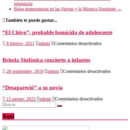
migratoria
Bajas temperaturas en las Sierras y la Mixteca
Siguiente →
También te puede gustar...
“El Chivo”, probable homicida de adolescente
en
8 febrero, 2021
admin
Comentarios desactivados
“El
Chivo”,
probable
Brinda Sinfónica concierto a infantes
homicida
de
en
28 septiembre, 2019
admin
Comentarios desactivados
adolescente
Brinda
Sinfónica
concierto
“Desapareció” a su novia
a
infantes
en
15 agosto, 2023
admin
Comentarios desactivados
“Desapareció”
a
su
Aquí
novia