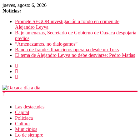
jueves, agosto 6, 2026
Noticias:
Promete SEGOB investigación a fondo en crimen de
Alejandro Leyva
Bajo amenazas, Secretario de Gobierno de Oaxaca despojaría
predios
“Amenazamos, no dialogamos”
Banda de fraudes financieros operaba desde un Toks
El tema de Alejandro Leyva no debe desviarse: Pedro Matías
Las destacadas
Capital
Policiaca
Cultura
Municipios
Lo de siempre