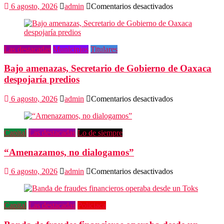
en
6 agosto, 2026
admin
Comentarios desactivados
Promete
SEGOB
investigación
a
Las destacadas
Municipios
Titulares
fondo
en
Bajo amenazas, Secretario de Gobierno de Oaxaca
crimen
de
despojaría predios
Alejandro
Leyva
en
6 agosto, 2026
admin
Comentarios desactivados
Bajo
amenazas,
Secretario
Capital
Las destacadas
Lo de siempre
de
Gobierno
“Amenazamos, no dialogamos”
de
Oaxaca
despojaría
en
6 agosto, 2026
admin
Comentarios desactivados
predios
“Amenazamos,
no
dialogamos”
Capital
Las destacadas
Policiaca