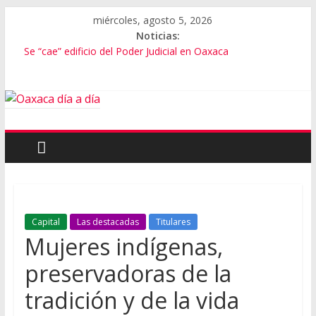
miércoles, agosto 5, 2026
Noticias:
Se “cae” edificio del Poder Judicial en Oaxaca
Exámenes fallidos en Oaxaca
Oaxaca se suma a la Jornada Nacional de Reforestación
Cómo cuidar el presupuesto familiar en el regreso a clases
Inaugura Salomón ExpoMar 2026
Capital
Las destacadas
Titulares
Mujeres indígenas,
preservadoras de la
tradición y de la vida