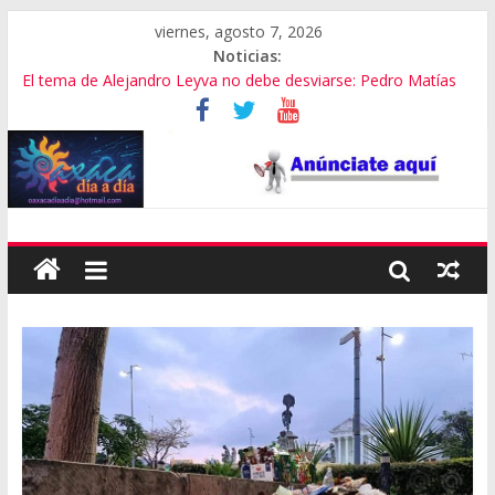
viernes, agosto 7, 2026
Noticias:
El tema de Alejandro Leyva no debe desviarse: Pedro Matías
Promete SEGOB investigación a fondo en crimen de Alejandro
Leyva
Bajo amenazas, Secretario de Gobierno de Oaxaca despojaría
predios
“Amenazamos, no dialogamos”
Banda de fraudes financieros operaba desde un Toks