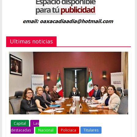
Ultimas noticias
Capital
Las
destacadas
Nacional
Policiaca
Titulares