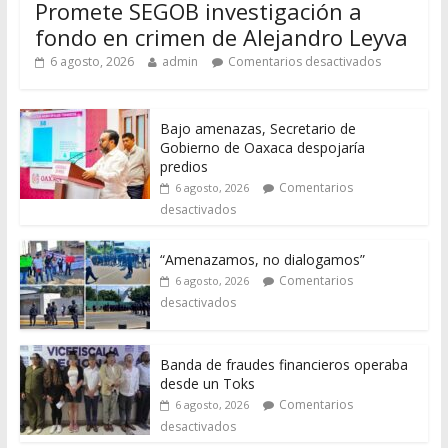
Promete SEGOB investigación a
fondo en crimen de Alejandro Leyva
6 agosto, 2026
admin
Comentarios desactivados
Bajo amenazas, Secretario de
Gobierno de Oaxaca despojaría
predios
Comentarios
6 agosto, 2026
desactivados
“Amenazamos, no dialogamos”
Comentarios
6 agosto, 2026
desactivados
Banda de fraudes financieros operaba
desde un Toks
Comentarios
6 agosto, 2026
desactivados