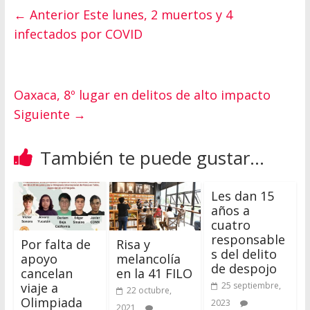
← Anterior
Este lunes, 2 muertos y 4
infectados por COVID
Oaxaca, 8º lugar en delitos de alto impacto
Siguiente →
También te puede gustar...
Les dan 15
años a
cuatro
responsable
Por falta de
Risa y
s del delito
apoyo
melancolía
de despojo
cancelan
en la 41 FILO
viaje a
25 septiembre,
22 octubre,
Olimpiada
2023
2021