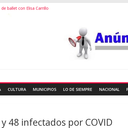
de ballet con Elisa Carrillo
 escalada en Oaxaca
er destino más feliz del mundo
alana, expuesta al plagio
useo Frissell de Mitla
A
CULTURA
MUNICIPIOS
LO DE SIEMPRE
NACIONAL
 y 48 infectados por COVID