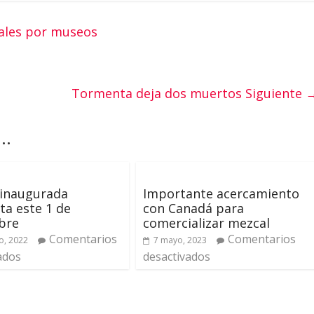
uales por museos
Tormenta deja dos muertos
Siguiente 
..
 inaugurada
Importante acercamiento
ta este 1 de
con Canadá para
bre
comercializar mezcal
Comentarios
Comentarios
o, 2022
7 mayo, 2023
ados
desactivados