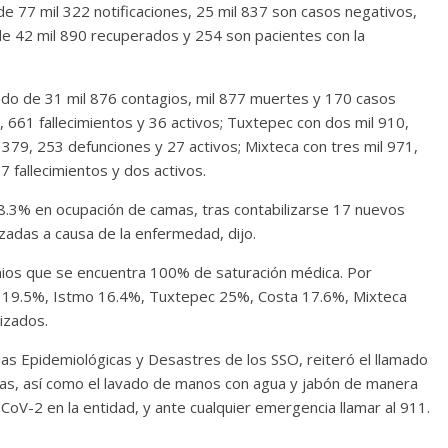
 de 77 mil 322 notificaciones, 25 mil 837 son casos negativos,
de 42 mil 890 recuperados y 254 son pacientes con la
lado de 31 mil 876 contagios, mil 877 muertes y 170 casos
, 661 fallecimientos y 36 activos; Tuxtepec con dos mil 910,
379, 253 defunciones y 27 activos; Mixteca con tres mil 971,
7 fallecimientos y dos activos.
l 18.3% en ocupación de camas, tras contabilizarse 17 nuevos
izadas a causa de la enfermedad, dijo.
ios que se encuentra 100% de saturación médica. Por
ra el 19.5%, Istmo 16.4%, Tuxtepec 25%, Costa 17.6%, Mixteca
izados.
as Epidemiológicas y Desastres de los SSO, reiteró el llamado
ocas, así como el lavado de manos con agua y jabón de manera
CoV-2 en la entidad, y ante cualquier emergencia llamar al 911.