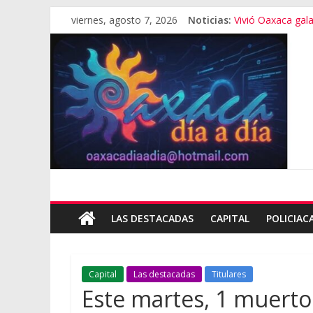
viernes, agosto 7, 2026
Noticias:
Vivió Oaxaca gala 
El pionero de la
Oaxaca capital, 3
Vestimenta en Qui
Aniversario del M
LAS DESTACADAS
CAPITAL
POLICIAC
Capital
Las destacadas
Titulares
Este martes, 1 muerto