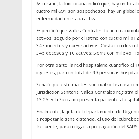
Asimismo, la funcionaria indicó que, hay un total
cuatro mil 691 son sospechosos, hay un global 
enfermedad en etapa activa.
Especificó que Valles Centrales tiene un acumu
activos, seguido por el Istmo con cuatro mil 012
347 muertes y nueve activos; Costa con dos mil 
345 decesos y 10 activos; Sierra con mil 646, 16
Por otra parte, la red hospitalaria cuantificó e
ingresos, para un total de 99 personas hospital
Señaló que este martes son cuatro los nosocom
Jurisdicción Sanitaria: Valles Centrales regist
13.2% y la Sierra no presenta pacientes hospital
Finalmente, la jefa del departamento de Urgenci
a respetar la sana distancia, el uso del cubreb
frecuente, para mitigar la propagación del SARS-