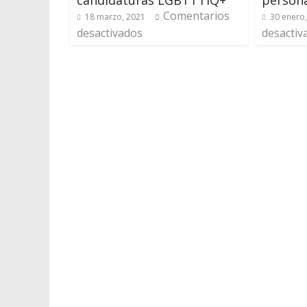
candidaturas LGBTTTIQ+
person
Comentarios
18 marzo, 2021
30 enero
desactivados
desactiv