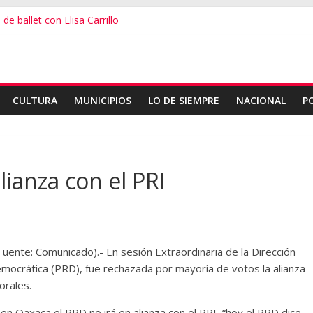
de ballet con Elisa Carrillo
 escalada en Oaxaca
er destino más feliz del mundo
alana, expuesta al plagio
useo Frissell de Mitla
CULTURA
MUNICIPIOS
LO DE SIEMPRE
NACIONAL
P
ianza con el PRI
uente: Comunicado).- En sesión Extraordinaria de la Dirección
Democrática (PRD), fue rechazada por mayoría de votos la alianza
orales.
 en Oaxaca el PRD no irá en alianza con el PRI, “hoy el PRD dice