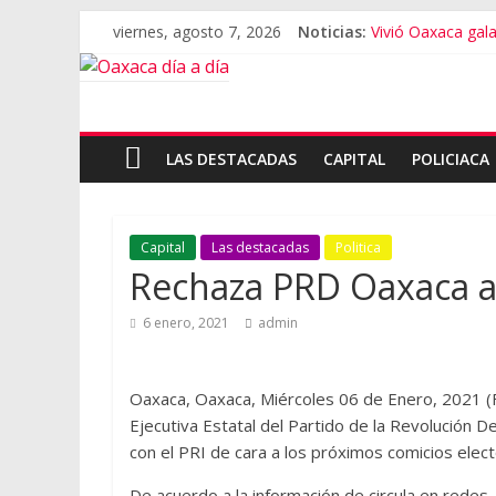
viernes, agosto 7, 2026
Noticias:
Vivió Oaxaca gala 
El pionero de la
Oaxaca capital, 3
Vestimenta en Qui
Aniversario del M
LAS DESTACADAS
CAPITAL
POLICIACA
Capital
Las destacadas
Politica
Rechaza PRD Oaxaca al
6 enero, 2021
admin
Oaxaca, Oaxaca, Miércoles 06 de Enero, 2021 (F
Ejecutiva Estatal del Partido de la Revolución 
con el PRI de cara a los próximos comicios elect
De acuerdo a la información de circula en redes,