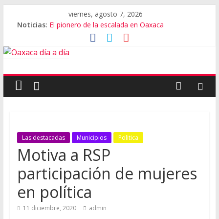
viernes, agosto 7, 2026
Noticias:
El pionero de la escalada en Oaxaca
Oaxaca capital, 3er destino más feliz del mundo
Vestimenta en Quialana, expuesta al plagio
Aniversario del Museo Frissell de Mitla
Vivió Oaxaca gala de ballet con Elisa Carrillo
Las destacadas
Municipios
Politica
Motiva a RSP
participación de mujeres
en política
11 diciembre, 2020
admin