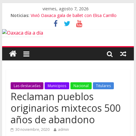
viernes, agosto 7, 2026
Noticias:
Vivió Oaxaca gala de ballet con Elisa Carrillo
El pionero de la escalada en Oaxaca
Oaxaca capital, 3er destino más feliz del mundo
Vestimenta en Quialana, expuesta al plagio
Aniversario del Museo Frissell de Mitla
Las destacadas
Municipios
Nacional
Titulares
Reclaman pueblos
originarios mixtecos 500
años de abandono
30 noviembre, 2020
admin