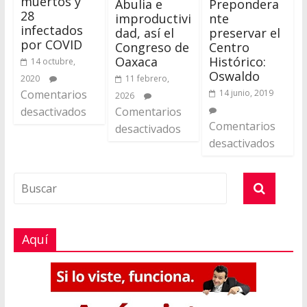
muertos y
Abulia e
Prepondera
28
improductivi
nte
infectados
dad, así el
preservar el
por COVID
Congreso de
Centro
Oaxaca
Histórico:
14 octubre,
Oswaldo
2020
11 febrero,
Comentarios
14 junio, 2019
2026
desactivados
Comentarios
Comentarios
desactivados
desactivados
Aquí