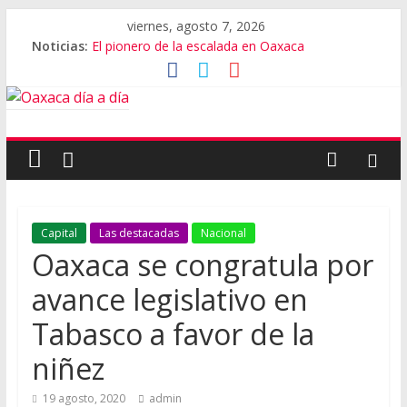
viernes, agosto 7, 2026
Noticias:
El pionero de la escalada en Oaxaca
Oaxaca capital, 3er destino más feliz del mundo
Vestimenta en Quialana, expuesta al plagio
Aniversario del Museo Frissell de Mitla
Vivió Oaxaca gala de ballet con Elisa Carrillo
Capital
Las destacadas
Nacional
Oaxaca se congratula por
avance legislativo en
Tabasco a favor de la
niñez
19 agosto, 2020
admin