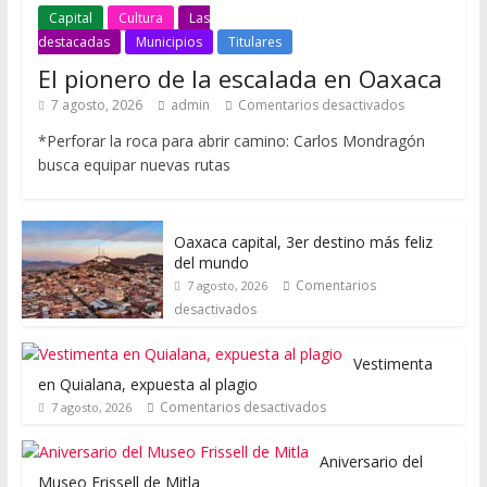
Capital
Cultura
Las
destacadas
Municipios
Titulares
El pionero de la escalada en Oaxaca
7 agosto, 2026
admin
Comentarios desactivados
*Perforar la roca para abrir camino: Carlos Mondragón
busca equipar nuevas rutas
Oaxaca capital, 3er destino más feliz
del mundo
Comentarios
7 agosto, 2026
desactivados
Vestimenta
en Quialana, expuesta al plagio
Comentarios desactivados
7 agosto, 2026
Aniversario del
Museo Frissell de Mitla