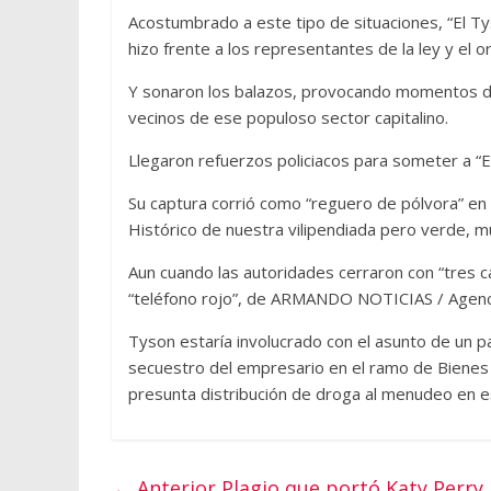
Acostumbrado a este tipo de situaciones, “El Tys
hizo frente a los representantes de la ley y el o
Y sonaron los balazos, provocando momentos de
vecinos de ese populoso sector capitalino.
Llegaron refuerzos policiacos para someter a “E
Su captura corrió como “reguero de pólvora” en
Histórico de nuestra vilipendiada pero verde, 
Aun cuando las autoridades cerraron con “tres 
“teléfono rojo”, de ARMANDO NOTICIAS / Agenc
Tyson estaría involucrado con el asunto de un p
secuestro del empresario en el ramo de Bienes
presunta distribución de droga al menudeo en es
← Anterior
Plagio que portó Katy Perry