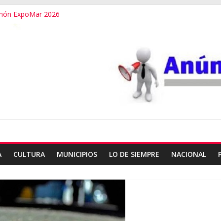
omón ExpoMar 2026
io del Poder Judicial en Oaxaca
idos en Oaxaca
a a la Jornada Nacional de Reforestación
 presupuesto familiar en el regreso a clases
A
CULTURA
MUNICIPIOS
LO DE SIEMPRE
NACIONAL