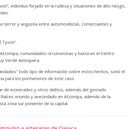
on”, individuo forjado en la rudeza y situaciones de alto riesgo,
rden.
 terror y angustia entre automovilistas, comerciantes y
l Tyson”.
 Atzompa, comunidades circunvecinas y hasta en el Centro
muy Verde Antequera.
candados” todo tipo de información sobre estos hechos, sonó el
ia para los pormenores de este caso.
ar de incinerados y otros delitos, además del gestado
 Raíces oriundo y avecindado en Atzompa, además de la
ta zona sur poniente de la capital.
 impulsó a artesanas de Oaxaca