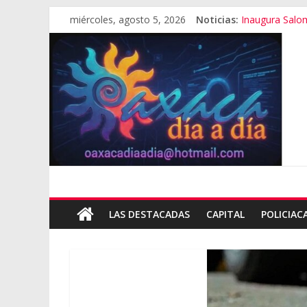
miércoles, agosto 5, 2026
Noticias:
Inaugura Sal
Se “cae” edific
Exámenes fall
Oaxaca se sum
Cómo cuidar el
LAS DESTACADAS
CAPITAL
POLICIAC