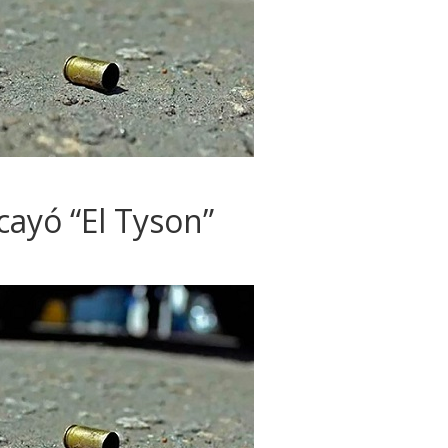
cayó “El Tyson”