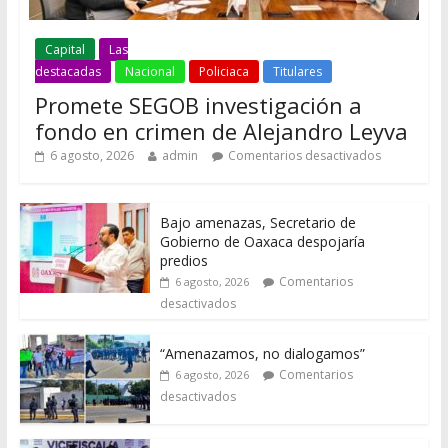
Capital
Las
destacadas
Nacional
Policiaca
Titulares
Promete SEGOB investigación a
fondo en crimen de Alejandro Leyva
6 agosto, 2026
admin
Comentarios desactivados
Bajo amenazas, Secretario de
Gobierno de Oaxaca despojaría
predios
Comentarios
6 agosto, 2026
desactivados
“Amenazamos, no dialogamos”
Comentarios
6 agosto, 2026
desactivados