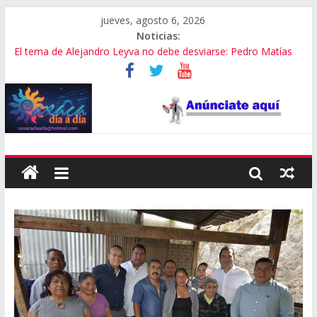
jueves, agosto 6, 2026
Noticias:
El tema de Alejandro Leyva no debe desviarse: Pedro Matías
Promete SEGOB investigación a fondo en crimen de Alejandro
Leyva
Bajo amenazas, Secretario de Gobierno de Oaxaca despojaría
predios
“Amenazamos, no dialogamos”
Banda de fraudes financieros operaba desde un Toks