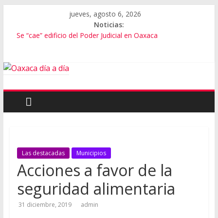
jueves, agosto 6, 2026
Noticias:
Se “cae” edificio del Poder Judicial en Oaxaca
Exámenes fallidos en Oaxaca
Oaxaca se suma a la Jornada Nacional de Reforestación
Cómo cuidar el presupuesto familiar en el regreso a clases
Inaugura Salomón ExpoMar 2026
Las destacadas
Municipios
Acciones a favor de la
seguridad alimentaria
31 diciembre, 2019
admin