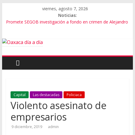
viernes, agosto 7, 2026
Noticias:
Promete SEGOB investigación a fondo en crimen de Alejandro
Leyva
Bajo amenazas, Secretario de Gobierno de Oaxaca despojaría
predios
“Amenazamos, no dialogamos”
Banda de fraudes financieros operaba desde un Toks
El tema de Alejandro Leyva no debe desviarse: Pedro Matías
Capital
Las destacadas
Policiaca
Violento asesinato de
empresarios
9 diciembre, 2019
admin