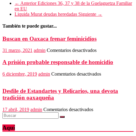
← Anterior
Ediciones 36, 37 y 38 de la Guelaguetza Familiar
en EU
Liquida Murat deudas heredadas
Siguiente →
También te puede gustar...
Buscan en Oaxaca frenar feminicidios
en
31 marzo, 2021
admin
Comentarios desactivados
Buscan
en
A prisión probable responsable de homicidio
Oaxaca
frenar
en
6 diciembre, 2019
admin
Comentarios desactivados
feminicidios
A
prisión
probable
Desfile de Estandartes y Relicarios, una devota
responsable
tradición oaxaqueña
de
homicidio
en
17 abril, 2019
admin
Comentarios desactivados
Desfile
de
Estandartes
Aquí
y