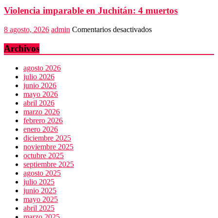
consumo
Violencia imparable en Juchitán: 4 muertos
que
viene
de
en
8 agosto, 2026
admin
Comentarios desactivados
EU
Violencia
imparable
Archivos
en
Juchitán:
agosto 2026
4
julio 2026
muertos
junio 2026
mayo 2026
abril 2026
marzo 2026
febrero 2026
enero 2026
diciembre 2025
noviembre 2025
octubre 2025
septiembre 2025
agosto 2025
julio 2025
junio 2025
mayo 2025
abril 2025
marzo 2025