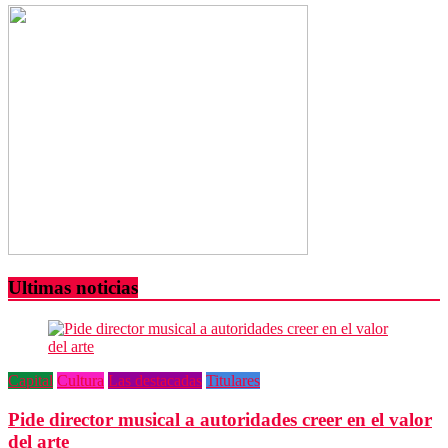
Relicarios,
una
devota
tradición
oaxaqueña
Ultimas noticias
Capital
Cultura
Las destacadas
Titulares
Pide director musical a autoridades creer en el valor
del arte