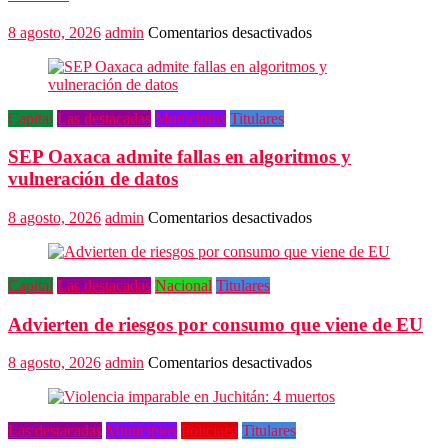
en
8 agosto, 2026
admin
Comentarios desactivados
Pide
director
musical
a
Capital
Las destacadas
Municipios
Titulares
autoridades
creer
SEP Oaxaca admite fallas en algoritmos y
en
el
vulneración de datos
valor
del
en
8 agosto, 2026
admin
Comentarios desactivados
arte
SEP
Oaxaca
admite
Capital
Las destacadas
Nacional
Titulares
fallas
en
Advierten de riesgos por consumo que viene de EU
algoritmos
y
vulneración
en
8 agosto, 2026
admin
Comentarios desactivados
de
Advierten
datos
de
riesgos
Las destacadas
Municipios
Policiaca
Titulares
por