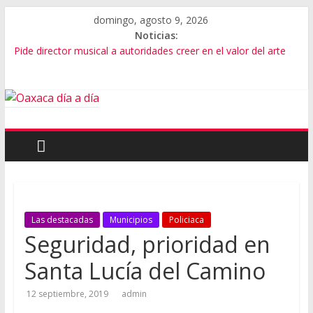
domingo, agosto 9, 2026
Noticias:
Pide director musical a autoridades creer en el valor del arte
SEP Oaxaca admite fallas en algoritmos y vulneración de
datos
Advierten de riesgos por consumo que viene de EU
Violencia imparable en Juchitán: 4 muertos
Cumple gobernador de Oaxaca con rehabilitación de carretera
Las destacadas
Municipios
Policiaca
Seguridad, prioridad en
Santa Lucía del Camino
12 septiembre, 2019
admin