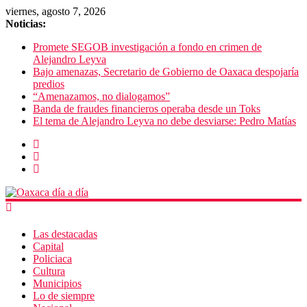
viernes, agosto 7, 2026
Noticias:
Promete SEGOB investigación a fondo en crimen de
Alejandro Leyva
Bajo amenazas, Secretario de Gobierno de Oaxaca despojaría
predios
“Amenazamos, no dialogamos”
Banda de fraudes financieros operaba desde un Toks
El tema de Alejandro Leyva no debe desviarse: Pedro Matías
Las destacadas
Capital
Policiaca
Cultura
Municipios
Lo de siempre