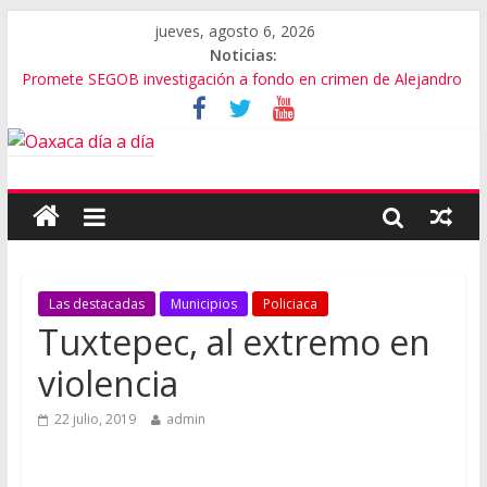
jueves, agosto 6, 2026
Noticias:
Promete SEGOB investigación a fondo en crimen de Alejandro
Leyva
Bajo amenazas, Secretario de Gobierno de Oaxaca despojaría
predios
“Amenazamos, no dialogamos”
Banda de fraudes financieros operaba desde un Toks
El tema de Alejandro Leyva no debe desviarse: Pedro Matías
Las destacadas
Municipios
Policiaca
Tuxtepec, al extremo en
violencia
22 julio, 2019
admin