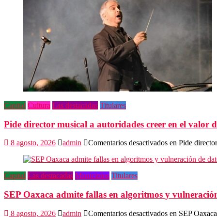
Capital
Cultura
Las destacadas
Titulares
Pide director musical a autoridades creer en el valor d
8 agosto, 2026
admin
Comentarios desactivados
en Pide director
Capital
Las destacadas
Municipios
Titulares
SEP Oaxaca admite fallas en algoritmos y vulneració
8 agosto, 2026
admin
Comentarios desactivados
en SEP Oaxaca a