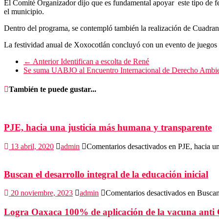
El Comité Organizador dijo que es fundamental apoyar este tipo de fe
el municipio.
Dentro del programa, se contempló también la realización de Cuadrangu
La festividad anual de Xoxocotlán concluyó con un evento de juegos t
← Anterior
Identifican a escolta de René
Se suma UABJO al Encuentro Internacional de Derecho Ambi
También te puede gustar...
PJE, hacia una justicia más humana y transparente
13 abril, 2020
admin
Comentarios desactivados
en PJE, hacia un
Buscan el desarrollo integral de la educación inicial
20 noviembre, 2023
admin
Comentarios desactivados
en Buscan e
Logra Oaxaca 100% de aplicación de la vacuna ant