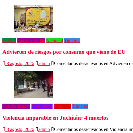
Capital
Las destacadas
Nacional
Titulares
Advierten de riesgos por consumo que viene de EU
8 agosto, 2026
admin
Comentarios desactivados
en Advierten d
Las destacadas
Municipios
Policiaca
Titulares
Violencia imparable en Juchitán: 4 muertos
8 agosto, 2026
admin
Comentarios desactivados
en Violencia im