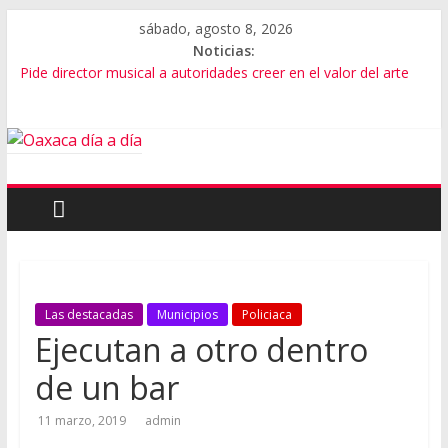
sábado, agosto 8, 2026
Noticias:
Pide director musical a autoridades creer en el valor del arte
SEP Oaxaca admite fallas en algoritmos y vulneración de
datos
Advierten de riesgos por consumo que viene de EU
Violencia imparable en Juchitán: 4 muertos
Cumple gobernador de Oaxaca con rehabilitación de carretera
Las destacadas
Municipios
Policiaca
Ejecutan a otro dentro
de un bar
11 marzo, 2019
admin