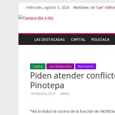
miércoles, agosto 5, 2026
Noticias:
Se “cae” edific
Exámenes fall
Oaxaca se sum
Cómo cuidar el
Inaugura Sal
LAS DESTACADAS
CAPITAL
POLICIACA
Capital
Las destacadas
Municipios
Piden atender conflic
Pinotepa
28 febrero, 2019
admin
*Así lo indicó la vocera de la fracción de MOREN