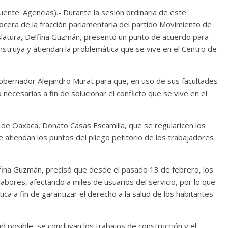
nte: Agencias).- Durante la sesión ordinaria de este
vocera de la fracción parlamentaria del partido Movimiento de
latura, Delfina Guzmán, presentó un punto de acuerdo para
nstruya y atiendan la problemática que se vive en el Centro de
gobernador Alejandro Murat para que, en uso de sus facultades
 necesarias a fin de solucionar el conflicto que se vive en el
ud de Oaxaca, Donato Casas Escamilla, que se regularicen los
 atiendan los puntos del pliego petitorio de los trabajadores
lfina Guzmán, precisó que desde el pasado 13 de febrero, los
labores, afectando a miles de usuarios del servicio, por lo que
ca a fin de garantizar el derecho a la salud de los habitantes
 posible, se concluyan los trabajos de construcción y el