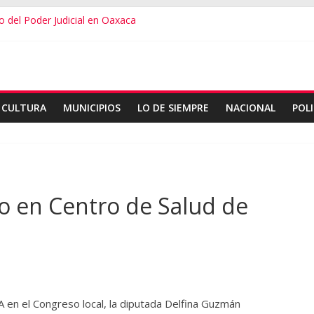
io del Poder Judicial en Oaxaca
idos en Oaxaca
a a la Jornada Nacional de Reforestación
 presupuesto familiar en el regreso a clases
omón ExpoMar 2026
CULTURA
MUNICIPIOS
LO DE SIEMPRE
NACIONAL
POLI
to en Centro de Salud de
A en el Congreso local, la diputada Delfina Guzmán