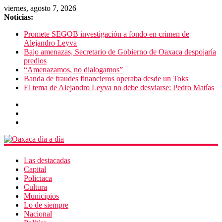
viernes, agosto 7, 2026
Noticias:
Promete SEGOB investigación a fondo en crimen de
Alejandro Leyva
Bajo amenazas, Secretario de Gobierno de Oaxaca despojaría
predios
“Amenazamos, no dialogamos”
Banda de fraudes financieros operaba desde un Toks
El tema de Alejandro Leyva no debe desviarse: Pedro Matías
Las destacadas
Capital
Policiaca
Cultura
Municipios
Lo de siempre
Nacional