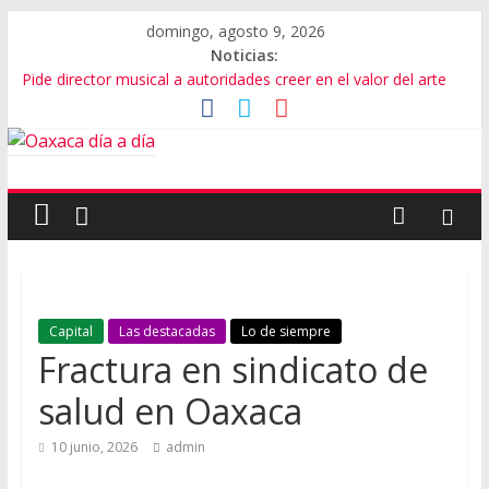
domingo, agosto 9, 2026
Noticias:
Pide director musical a autoridades creer en el valor del arte
SEP Oaxaca admite fallas en algoritmos y vulneración de
datos
Advierten de riesgos por consumo que viene de EU
Violencia imparable en Juchitán: 4 muertos
Cumple gobernador de Oaxaca con rehabilitación de carretera
Capital
Las destacadas
Lo de siempre
Fractura en sindicato de
salud en Oaxaca
10 junio, 2026
admin