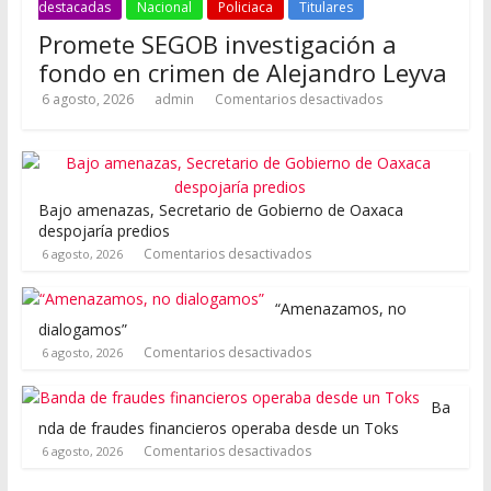
destacadas
Nacional
Policiaca
Titulares
Promete SEGOB investigación a
fondo en crimen de Alejandro Leyva
6 agosto, 2026
admin
Comentarios desactivados
Bajo amenazas, Secretario de Gobierno de Oaxaca
despojaría predios
Comentarios desactivados
6 agosto, 2026
“Amenazamos, no
dialogamos”
Comentarios desactivados
6 agosto, 2026
Ba
nda de fraudes financieros operaba desde un Toks
Comentarios desactivados
6 agosto, 2026