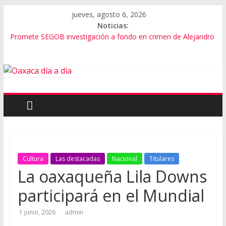
jueves, agosto 6, 2026
Noticias:
Promete SEGOB investigación a fondo en crimen de Alejandro
Leyva
Bajo amenazas, Secretario de Gobierno de Oaxaca despojaría
predios
“Amenazamos, no dialogamos”
Banda de fraudes financieros operaba desde un Toks
El tema de Alejandro Leyva no debe desviarse: Pedro Matías
Cultura
Las destacadas
Nacional
Titulares
La oaxaqueña Lila Downs
participará en el Mundial
1 junio, 2026
admin