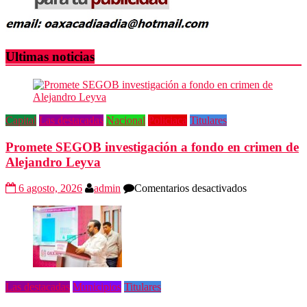
Ultimas noticias
Capital
Las destacadas
Nacional
Policiaca
Titulares
Promete SEGOB investigación a fondo en crimen de
Alejandro Leyva
en
6 agosto, 2026
admin
Comentarios desactivados
Promete
SEGOB
investigación
a
fondo
en
crimen
de
Las destacadas
Municipios
Titulares
Alejandro