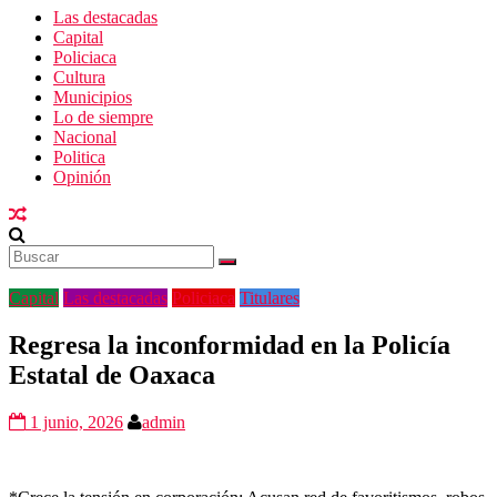
Las destacadas
Capital
Policiaca
Cultura
Municipios
Lo de siempre
Nacional
Politica
Opinión
Capital
Las destacadas
Policiaca
Titulares
Regresa la inconformidad en la Policía
Estatal de Oaxaca
1 junio, 2026
admin