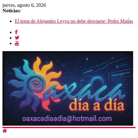
jueves, agosto 6, 2026
Noticias:
El tema de Alejandro Leyva no debe desviarse: Pedro Matías
Promete SEGOB investigación a fondo en crimen de
Alejandro Leyva
Bajo amenazas, Secretario de Gobierno de Oaxaca despojaría
predios
“Amenazamos, no dialogamos”
Banda de fraudes financieros operaba desde un Toks