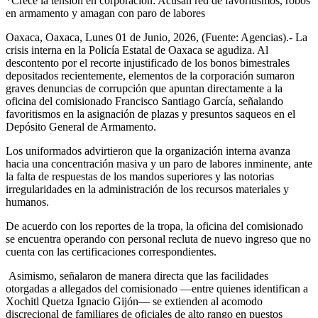
*Crece la tensión en corporación: Acusan red de favoritismos, robos
en armamento y amagan con paro de labores
Oaxaca, Oaxaca, Lunes 01 de Junio, 2026, (Fuente: Agencias).- La
crisis interna en la Policía Estatal de Oaxaca se agudiza. Al
descontento por el recorte injustificado de los bonos bimestrales
depositados recientemente, elementos de la corporación sumaron
graves denuncias de corrupción que apuntan directamente a la
oficina del comisionado Francisco Santiago García, señalando
favoritismos en la asignación de plazas y presuntos saqueos en el
Depósito General de Armamento.
Los uniformados advirtieron que la organización interna avanza
hacia una concentración masiva y un paro de labores inminente, ante
la falta de respuestas de los mandos superiores y las notorias
irregularidades en la administración de los recursos materiales y
humanos.
De acuerdo con los reportes de la tropa, la oficina del comisionado
se encuentra operando con personal recluta de nuevo ingreso que no
cuenta con las certificaciones correspondientes.
Asimismo, señalaron de manera directa que las facilidades
otorgadas a allegados del comisionado —entre quienes identifican a
Xochitl Quetza Ignacio Gijón— se extienden al acomodo
discrecional de familiares de oficiales de alto rango en puestos