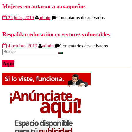
Públicos
Mujeres encantaron a oaxaqueños
a
AMLO
en
25 julio, 2019
admin
Comentarios desactivados
lucha
Mujeres
frontal
encantaron
contra
a
Respaldan educación en sectores vulnerables
corrupción
oaxaqueños
en
4 octubre, 2019
admin
Comentarios desactivados
Respaldan
educación
en
Aquí
sectores
vulnerables