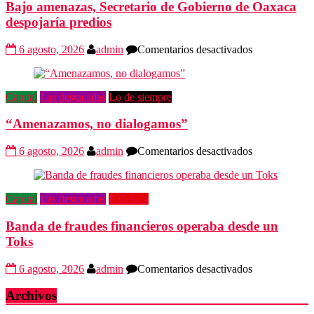
Leyva
Bajo amenazas, Secretario de Gobierno de Oaxaca
despojaría predios
en
6 agosto, 2026
admin
Comentarios desactivados
Bajo
amenazas,
Secretario
Capital
Las destacadas
Lo de siempre
de
Gobierno
“Amenazamos, no dialogamos”
de
Oaxaca
despojaría
en
6 agosto, 2026
admin
Comentarios desactivados
predios
“Amenazamos
no
dialogamos”
Capital
Las destacadas
Policiaca
Banda de fraudes financieros operaba desde un
Toks
en
6 agosto, 2026
admin
Comentarios desactivados
Banda
de
Archivos
fraudes